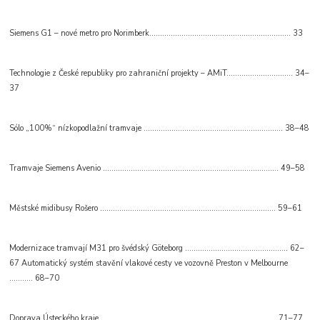
Siemens G1 – nové metro pro Norimberk.................................................................. 33
Technologie z České republiky pro zahraniční projekty – AMiT............................... 34–
37
Sólo „100%“ nízkopodlažní tramvaje ................................................................. 38–48
Tramvaje Siemens Avenio .................................................................................. 49–58
Městské midibusy Rošero .................................................................................. 59–61
Modernizace tramvají M31 pro švédský Göteborg ................................................ 62–
67 Automatický systém stavění vlakové cesty ve vozovně Preston v Melbourne
........... 68–70
Doprava Ústeckého kraje................................................................................... 71–77