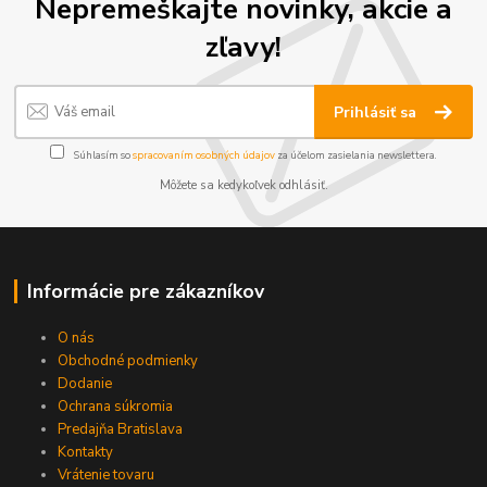
Nepremeškajte novinky, akcie a
zľavy!
Prihlásiť sa
Súhlasím so
spracovaním osobných údajov
za účelom zasielania newslettera.
Môžete sa kedykoľvek odhlásiť.
Informácie pre zákazníkov
O nás
Obchodné podmienky
Dodanie
Ochrana súkromia
Predajňa Bratislava
Kontakty
Vrátenie tovaru