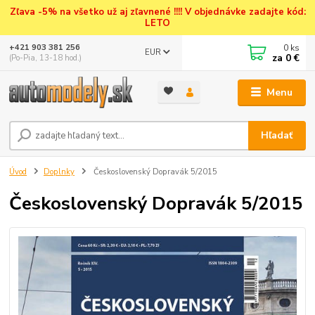
Zľava -5% na všetko už aj zľavnené !!!! V objednávke zadajte kód:
LETO
0
ks
+421 903 381 256
EUR
za
0 €
(Po-Pia, 13-18 hod.)
Menu
Hľadať
Úvod
Doplnky
Československý Dopravák 5/2015
Československý Dopravák 5/2015