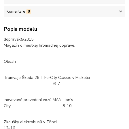
Komentáre
0
Popis modelu
dopravák5/2015
Magazín o mestkej hromadnej doprave.
Obsah
Tramvaje Škoda 26 T ForCity Classic v Miskolci
........................................................ 6–7
Inovované provedení vozů MAN Lion‘s
City........................................................... 8–10
Zkoušky elektrobusů v Třinci .............................................................................
12–16