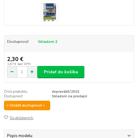
Dostupnosť
Skladom 2
2,30 €
1,87 €
bez DPH
Pridať do košíka
Číslo produktu:
dopravák5/2015
Dostupnosť:
Skladom na predajni
> Strážiť dostupnosť <
Do obľúbených
Popis modelu