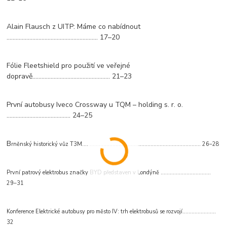
Alain Flausch z UITP: Máme co nabídnout
............................................................ 17–20
Fólie Fleetshield pro použití ve veřejné
dopravě................................................... 21–23
První autobusy Iveco Crossway u TQM – holding s. r. o.
.......................................... 24–25
B
rněnský historický vůz T3M.............................................................................. 26–28
První patrový elektrobus značky BYD představen v Londýně .................................
29–31
Konference Elektrické autobusy pro město IV: trh elektrobusů se rozvojí......................
32