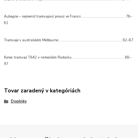
Aubagne – nejmenší tramvajový provoz ve Francii................................................ 78–
81
Tramvaje v australském Melbourne..................................................................... 82–87
Konec tramvají T6A2 v německém Rostocku......................................................... 88–
97
Tovar zaradený v kategóriách
Doplnky