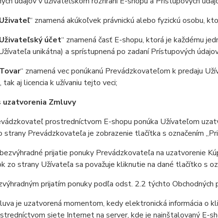
ných údajov v užívateľskom rozhraní E-shopu a Prístupových úda
Uživateľ
“ znamená akúkoľvek právnickú alebo fyzickú osobu, kto
Uživateľský účet
“ znamená časť E-shopu, ktorá je každému jedné
žívateľa unikátna) a sprístupnená po zadaní Prístupových údajov
Tovar
“ znamená vec ponúkanú Prevádzkovateľom k predaju Užív
tak aj licencia k užívaniu tejto veci;
 uzatvorenia Zmluvy
ádzkovateľ prostredníctvom E-shopu ponúka Užívateľom uzatvo
 strany Prevádzkovateľa je zobrazenie tlačítka s označením „Pri
ezvýhradné prijatie ponuky Prevádzkovateľa na uzatvorenie Kú
 zo strany Užívateľa sa považuje kliknutie na dané tlačítko s o
ýhradným prijatím ponuky podľa odst. 2.2 týchto Obchodných 
va je uzatvorená momentom, kedy elektronická informácia o klik
stredníctvom siete Internet na server, kde je nainštalovaný E-sh