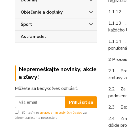
Doplnky
registrač
1.1.12 „
Oblečenie a doplnky
1.1.13 „
Šport
každého U
Astramodel
1.1.14 „
ponúkaná, 
2 Proces
Nepremeškajte novinky, akcie
2.1 Prev
a zľavy!
zmluvy zo
Môžete sa kedykoľvek odhlásiť.
2.2 Za b
podmienok
Prihlásiť sa
2.3 Bezv
Súhlasím so
spracovaním osobných údajov
za
2.4 Zmlu
účelom zasielania newslettera.
dôjde pro