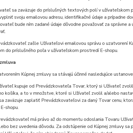
teľ sa zaväzuje do príslušných textových polí v užívateľskom pr
vyplniť svoju emailovou adresu, identifikačné údaje a prípadne do
vateľ bude ním zadané údaje dôvodne považovať za správne a úp
ať.
ádzkovateľ zašle Užívateľovi emailovou správu o uzatvorení Kú
m do príslušného poľa v užívateľskom prostredí E-shopu.
 zmluva
vorením Kúpnej zmluvy sa stávajú účinné nasledujúce ustanoven
vateľ kupuje od Prevádzkovateľa Tovar, ktorý si Užívateľ zvoli
 košíka, a to v množstve, ktoré si Užívateľ zvolil a/alebo nast
sa zaväzuje zaplatiť Prevádzkovateľovi za daný Tovar cenu, kto
 E-shopu.
evádzkovateľ má právo až do momentu odoslania Tovaru Užívate
lebo bez uvedenia dôvodu. Za odstúpenie od Kúpnej zmluvy sa p