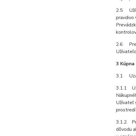
2.5 Užíva
pravdivo 
Prevádzko
kontrolov
2.6 Prev
Užívateľo
3 Kúpna
3.1 Uzat
3.1.1 Uží
Nákupného
Užívateľ 
prostredí
3.1.2 Pr
dôvodu a