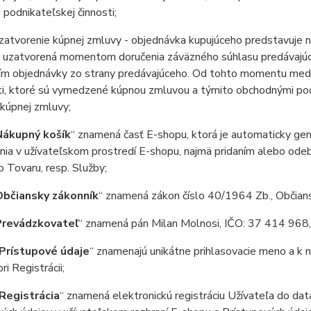
j podnikateľskej činnosti;
atvorenie kúpnej zmluvy - objednávka kupujúceho predstavuje n
e uzatvorená momentom doručenia záväzného súhlasu predávajúce
ím objednávky zo strany predávajúceho. Od tohto momentu medzi
ti, ktoré sú vymedzené kúpnou zmluvou a týmito obchodnými p
kúpnej zmluvy;
Nákupný košík
“ znamená časť E-shopu, ktorá je automaticky gene
nia v užívateľskom prostredí E-shopu, najmä pridaním alebo od
 Tovaru, resp. Služby;
Občiansky zákonník
“ znamená zákon číslo 40/1964 Zb., Občians
Prevádzkovateľ
“ znamená pán Milan Molnosi, IČO: 37 414 968, 
Prístupové údaje
“ znamenajú unikátne prihlasovacie meno a k
ri Registrácii;
Registrácia
“ znamená elektronickú registráciu Užívateľa do da