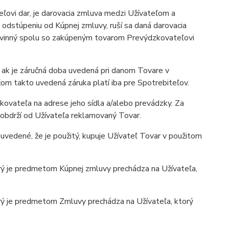
ovi dar, je darovacia zmluva medzi Užívateľom a
dstúpeniu od Kúpnej zmluvy, ruší sa daná darovacia
povinný spolu so zakúpeným tovarom Prevýdzkovateľovi
 ak je záručná doba uvedená pri danom Tovare v
čom takto uvedená záruka platí iba pre Spotrebiteľov.
kovateľa na adrese jeho sídla a/alebo prevádzky. Za
obdrží od Užívateľa reklamovaný Tovar.
uvedené, že je použitý, kupuje Užívateľ Tovar v použitom
rý je predmetom Kúpnej zmluvy prechádza na Užívateľa,
rý je predmetom Zmluvy prechádza na Užívateľa, ktorý