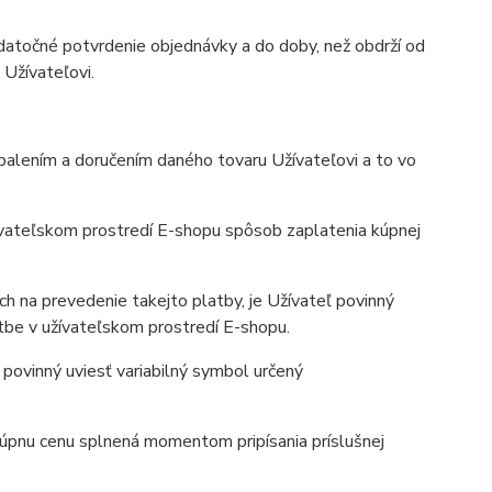
atočné potvrdenie objednávky a do doby, než obdrží od
 Užívateľovi.
balením a doručením daného tovaru Užívateľovi a to vo
ívateľskom prostredí E-shopu spôsob zaplatenia kúpnej
h na prevedenie takejto platby, je Užívateľ povinný
atbe v užívateľskom prostredí E-shopu.
ovinný uviesť variabilný symbol určený
kúpnu cenu splnená momentom pripísania príslušnej