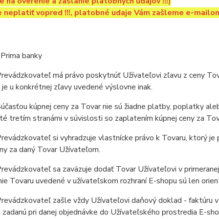
e na overenie a zaslanie platobných údajov !!!)
 neplatiť vopred !!!, platobné udaje Vám zašleme e-mailom 
34 3100 0000 0040 0103 1608/
ASKBX
 Prima banky
revádzkovateľ má právo poskytnúť Užívateľovi zľavu z ceny Tov
e je u konkrétnej zľavy uvedené výslovne inak.
časťou kúpnej ceny za Tovar nie sú žiadne platby, poplatky aleb
é tretím stranámi v súvislosti so zaplatením kúpnej ceny za Tov
evádzkovateľ si vyhradzuje vlastnícke právo k Tovaru, ktorý j
ny za daný Tovar Užívateľom.
evádzkovateľ sa zaväzuje dodať Tovar Užívateľovi v primeranej
ie Tovaru uvedené v užívateľskom rozhraní E-shopu sú len orien
evádzkovateľ zašle vždy Užívateľovi daňový doklad - faktúru v 
 zadanú pri danej objednávke do Užívateľského prostredia E-sho