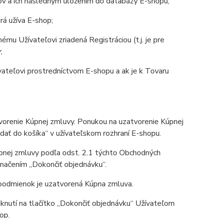
jov a ich následným uložením do databázy E-shopu;
rá užíva E-shop;
mu Užívateľovi zriadená Registráciou (t.j. je pre
;
ateľovi prostredníctvom E-shopu a ak je k Tovaru
renie Kúpnej zmluvy. Ponukou na uzatvorenie Kúpnej
dať do košíka“ v užívateľskom rozhraní E-shopu.
pnej zmluvy podľa odst. 2.1 týchto Obchodných
značením „Dokončiť objednávku“.
podmienok je uzatvorená Kúpna zmluva.
nutí na tlačítko „Dokončiť objednávku“ Užívateľom
op.