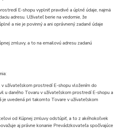
ostredí E-shopu vyplniť pravdivé a úplné údaje, najmä
daciu adresu. Užívateľ berie na vedomie, že
lné a nie je povinný a ani oprávnený zadané údaje
pnej zmluvy, a to na emailovú adresu zadanú
ia:
l v užívateľskom prostredí E-shopu vložením do
avil u daného Tovaru v užívateľskom prostredí E-shopu a
rá je uvedená pri takomto Tovare v užívateľskom
ľovi od Kúpnej zmluvy odstúpiť, a to z akéhokoľvek
ovažuje aj právne konanie Prevádzkovateľa spočívajúce