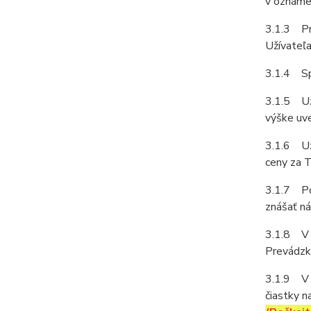
v oznámen
3.1.3 Pr
Užívateľa
3.1.4 Sp
3.1.5 Uží
výške uve
3.1.6 Uží
ceny za T
3.1.7 Pok
znášať ná
3.1.8 V 
Prevádzk
3.1.9 V p
čiastky n