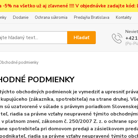
a -5% na všetko už aj zľavnené !!!! V objednávke zadajte kód:
nky
Dodanie
Ochrana súkromia
Predajňa Bratislava
Kontakty
Neviet
Hľadať
+421
(Po-Pi
Obchodné podmienky
HODNÉ PODMIENKY
ýchto obchodných podmienok je vymedziť a upresniť práva 
 kupujúceho (zákazníka, spotrebiteľa) na strane druhej. V
m sú uzatvorené v súlade s právnym poriadkom Slovenskej 
teľ, riadia sa právne vzťahy neupravené týmito obchodný
 v platnom znení, zákonom č. 250/2007 Z. z. o ochrane spo
rane spotrebiteľa pri domovom predaji a zásielkovom predaj
podnikateľ, riadia sa právne vzťahy neupravené týmito o