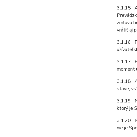
3.1.15 A
Prevádzko
zmluva b
vrátiť aj 
3.1.16 P
užívateľs
3.1.17 Pr
moment u
3.1.18 Ak
stave, vr
3.1.19 N
ktorý je
3.1.20 N
nie je S