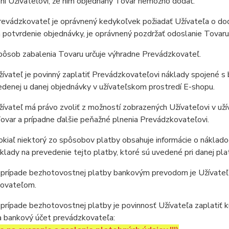
í Užívateľovi, že ním objednaný Tovar nemožno dodať.
evádzkovateľ je oprávnený kedykoľvek požiadať Užívateľa o dod
 potvrdenie objednávky, je oprávnený pozdržať odoslanie Tovaru
ôsob zabalenia Tovaru určuje výhradne Prevádzkovateľ.
vateľ je povinný zaplatiť Prevádzkovateľovi náklady spojené s 
denej u danej objednávky v užívateľskom prostredí E-shopu.
vateľ má právo zvoliť z možností zobrazených Užívateľovi v už
ovar a prípadne ďalšie peňažné plnenia Prevádzkovateľovi.
iaľ niektorý zo spôsobov platby obsahuje informácie o nákladoc
klady na prevedenie tejto platby, ktoré sú uvedené pri danej pl
prípade bezhotovostnej platby bankovým prevodom je Užívateľ p
ovateľom.
rípade bezhotovostnej platby je povinnosť Užívateľa zaplatiť 
a bankový účet prevádzkovateľa: