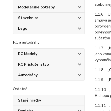
alebo ine
Modelárske potreby
1.1.6 Uz
Stavebnice
zmluva j
potvrden
Lego
povinnos
súčasťou 
RC a autodráhy
1.1.7 „
RC Modely
jeho kona
vybraného
RC Príslušenstvo
1.1.8 „
Autodráhy
1.1.9 „
Ostatné
1.1.10 „
E-shopu p
Staré hračky
1.1.11 „