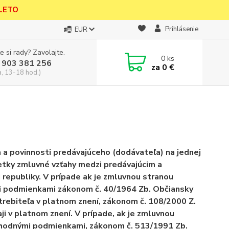
 LETO
Prihlásenie
EUR
e si rady? Zavolajte.
0
ks
 903 381 256
za
0 €
a, 13-18 hod.)
a povinnosti predávajúceho (dodávateľa) na jednej
šetky zmluvné vzťahy medzi predávajúcim a
republiky. V prípade ak je zmluvnou stranou
mi podmienkami zákonom č. 40/1964 Zb. Občiansky
trebiteľa v platnom znení, zákonom č. 108/2000 Z.
i v platnom znení. V prípade, ak je zmluvnou
bchodnými podmienkami, zákonom č. 513/1991 Zb.