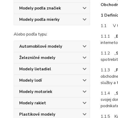
Obchodný
Modely podľa značiek
1 Definíc
Modely podľa mierky
1.1 V tý
Alebo podľa typu:
1.1.1 „
interneto
Automobilové modely
1.1.2 „
Železničné modely
spotrebit
Modely lietadiel
1.1.3 „
P
obchodnej
Modely lodí
služby a 
Modely motoriek
1.1.4 „
svojej do
Modely rakiet
podnikate
Plastikové modely
1.1.5 Kup