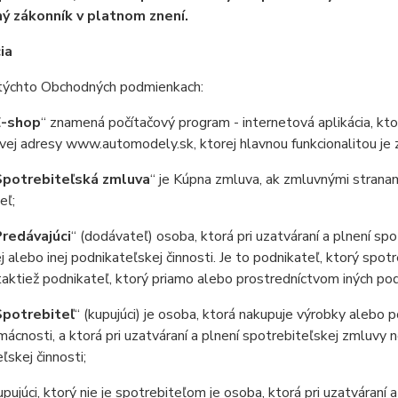
 zákonník v platnom znení.
ia
chto Obchodných podmienkach:
E-shop
“ znamená počítačový program - internetová aplikácia, kto
vej adresy www.automodely.sk, ktorej hlavnou funkcionalitou je 
Spotrebiteľská zmluva
“ je Kúpna zmluva, ak zmluvnými stranam
eľ;
redávajúci
“ (dodávateľ) osoba, ktorá pri uzatváraní a plnení s
 alebo inej podnikateľskej činnosti. Je to podnikateľ, ktorý spo
taktiež podnikateľ, ktorý priamo alebo prostredníctvom iných p
Spotrebiteľ
“ (kupujúci) je osoba, ktorá nakupuje výrobky alebo 
mácnosti, a ktorá pri uzatváraní a plnení spotrebiteľskej zmluvy
ľskej činnosti;
ujúci, ktorý nie je spotrebiteľom je osoba, ktorá pri uzatváraní 