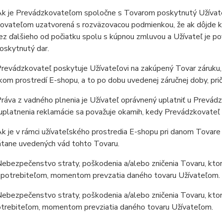
k je Prevádzkovateľom spoločne s Tovarom poskytnutý Užívateľ
vateľom uzatvorená s rozväzovacou podmienkou, že ak dôjde k o
ez ďalšieho od počiatku spolu s kúpnou zmluvou a Užívateľ je 
poskytnutý dar.
revádzkovateľ poskytuje Užívateľovi na zakúpený Tovar záruku,
kom prostredí E-shopu, a to po dobu uvedenej záručnej doby, pri
áva z vadného plnenia je Užívateľ oprávnený uplatniť u Prevádz
platnenia reklamácie sa považuje okamih, kedy Prevádzkovateľ 
 je v rámci užívateľského prostredia E-shopu pri danom Tovare 
átane uvedených vád tohto Tovaru.
ebezpečenstvo straty, poškodenia a/alebo zničenia Tovaru, kto
 Spotrebiteľom, momentom prevzatia daného tovaru Užívateľom.
ebezpečenstvo straty, poškodenia a/alebo zničenia Tovaru, kto
potrebiteľom, momentom prevziatia daného tovaru Užívateľom.