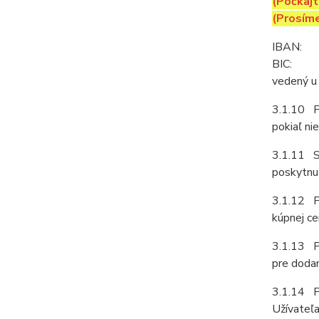
(Počkajt
(Prosíme
IBAN:
SK
BIC:
LUB
vedený u
3.1.10 P
pokiaľ ni
3.1.11 Sú
poskytnut
3.1.12 Pr
kúpnej ce
3.1.13 Pr
pre dodan
3.1.14 Pr
Užívateľa