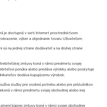
rá je dostupná v sieti Internet prostredníctvom
zobrazenie, výber a objednanie tovaru Uživateľom;
i sú na jednej strane dodávateľ a na druhej strane
potrebiteľskej zmluvy koná v rámci predmetu svojej
trebiteľovi ponúka alebo predáva výrobky alebo poskytuje
odnikateľov dodáva kupujúcemu výrobok;
používa služby pre osobnú potrebu alebo pre príslušníkov
 nekoná v rámci predmetu svojej obchodnej alebo inej
a plnení kúpnej zmluvy koná v rámci svojej obchodnej