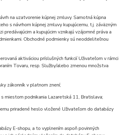
ávrh na uzatvorenie kúpnej zmluvy. Samotná kúpna
ho s návrhom kúpnej zmluvy kupujúcemu, t.j. záväzným
 predávajúcim a kupujúcim vznikajú vzájomné práva a
odmienkami. Obchodné podmienky sú neoddeliteľnou
rovaná aktiváciou príslušných funkcií Uživateľom v rámci
ebraním Tovaru, resp. Služby/alebo zmenou množstva
ky zákonník v platnom znení;
s miestom podnikania Lazaretská 11, Bratislava;
 nemu priradené heslo vložené Uživateľom do databázy
tabázy E-shopu, a to vyplnením aspoň povinných