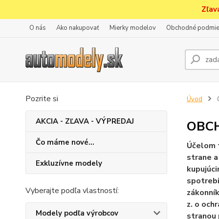
Zľav
O nás
Ako nakupovať
Mierky modelov
Obchodné podmie
Pozrite si
Úvod
AKCIA - ZĽAVA - VÝPREDAJ
OBC
Čo máme nové...
Účelom t
strane a
Exkluzívne modely
kupujúci
spotrebi
Vyberajte podľa vlastností:
zákonník
z. o och
Modely podľa výrobcov
stranou 