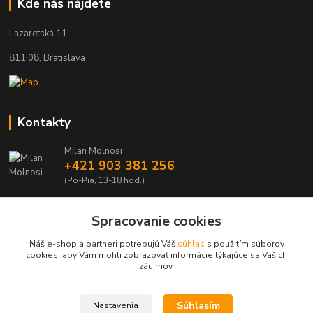
Kde nás nájdete
Lazaretská 11
811 08, Bratislava
Kontakty
Milan Molnosi
+421 903 381 256
(Po-Pia, 13-18 hod.)
automodely@automodely.sk
Spracovanie cookies
Náš e-shop a partneri potrebujú Váš
súhlas
s použitím súborov
cookies, aby Vám mohli zobrazovať informácie týkajúce sa Vašich
záujmov.
Upravit sběr cookies.
Súhlasím
Nastavenia