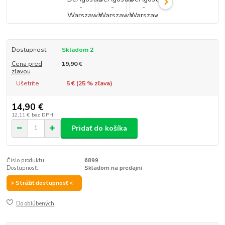
Dostupnosť
Skladom 2
Cena pred
19,90 €
zľavou
Ušetríte
5 € (
25
% zľava)
14,90 €
12,11 €
bez DPH
Pridať do košíka
Číslo produktu:
6899
Dostupnosť:
Skladom na predajni
> Strážiť dostupnosť <
Do obľúbených