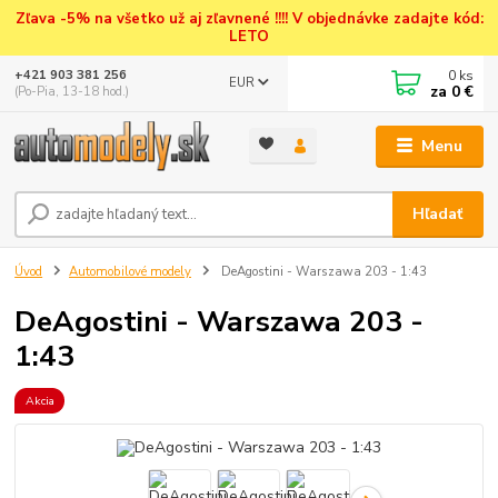
Zľava -5% na všetko už aj zľavnené !!!! V objednávke zadajte kód:
LETO
0
ks
+421 903 381 256
EUR
za
0 €
(Po-Pia, 13-18 hod.)
Menu
Hľadať
Úvod
Automobilové modely
DeAgostini - Warszawa 203 - 1:43
DeAgostini - Warszawa 203 -
1:43
Akcia