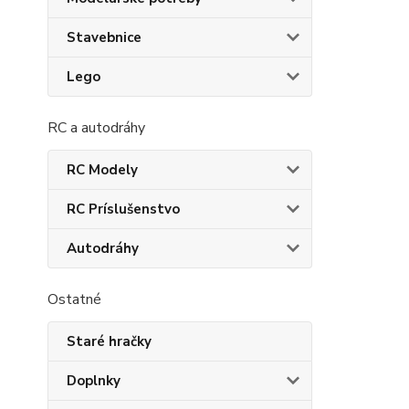
Stavebnice
Lego
RC a autodráhy
RC Modely
RC Príslušenstvo
Autodráhy
Ostatné
Staré hračky
Doplnky