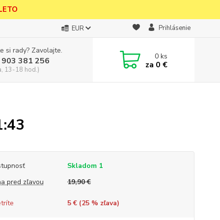
 LETO
Prihlásenie
EUR
e si rady? Zavolajte.
0
ks
 903 381 256
za
0 €
a, 13-18 hod.)
1:43
tupnosť
Skladom 1
a pred zľavou
19,90 €
tríte
5 € (
25
% zľava)