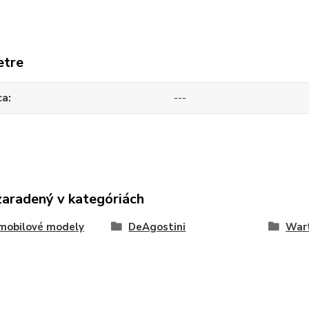
etre
ca
---
zaradený v kategóriách
mobilové modely
DeAgostini
War