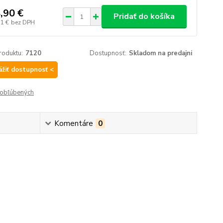
,90 €
Pridať do košíka
11 €
bez DPH
roduktu:
7120
Dostupnosť:
Skladom na predajni
ážiť dostupnosť <
obľúbených
Komentáre
0