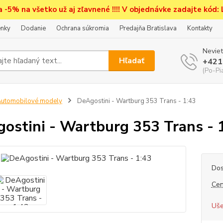
a -5% na všetko už aj zľavnené !!!! V objednávke zadajte kód:
nky
Dodanie
Ochrana súkromia
Predajňa Bratislava
Kontakty
Neviet
Hľadať
+421
(Po-Pi
utomobilové modely
DeAgostini - Wartburg 353 Trans - 1:43
ostini - Wartburg 353 Trans - 
Dos
Cen
Uše