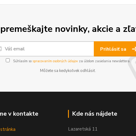
premeškajte novinky, akcie a zľa
Prihlásiť sa
Súhlasím so
spracovaním osobných údajov
za účelom zasielania newslettera.
Môžete sa kedykoľvek odhlásiť.
me v kontakte
Kde nás nájdete
Lazaretská 11