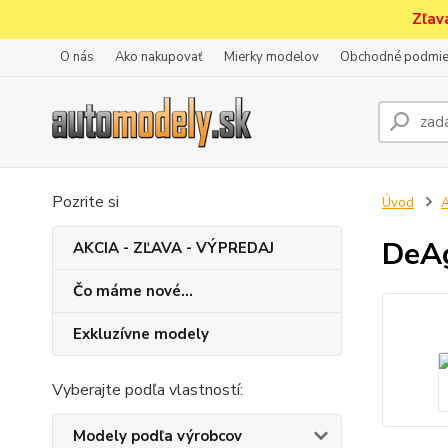
Zľav
O nás
Ako nakupovať
Mierky modelov
Obchodné podmie
Pozrite si
Úvod
A
DeAg
AKCIA - ZĽAVA - VÝPREDAJ
Čo máme nové...
Exkluzívne modely
Vyberajte podľa vlastností:
Modely podľa výrobcov