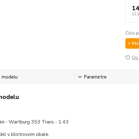
14
12,
Číslo p
> Str
Do 
s modelu
Parametre
modelu
ni - Wartburg 353 Trans - 1:43
el v blistrovom obale.