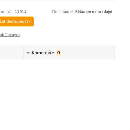
roduktu:
11914
Dostupnosť:
Skladom na predajni
ážiť dostupnosť <
obľúbených
Komentáre
0