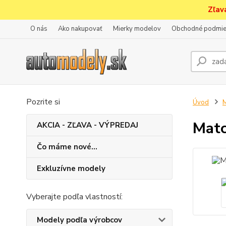
Zľav
O nás
Ako nakupovať
Mierky modelov
Obchodné podmie
Pozrite si
Úvod
M
Matc
AKCIA - ZĽAVA - VÝPREDAJ
Čo máme nové...
Exkluzívne modely
Vyberajte podľa vlastností:
Modely podľa výrobcov