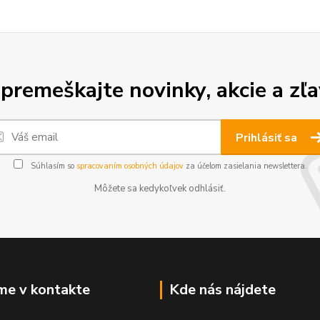
premeškajte novinky, akcie a zľa
Prihlásiť sa
Súhlasím so
spracovaním osobných údajov
za účelom zasielania newslettera.
Môžete sa kedykoľvek odhlásiť.
me v kontakte
Kde nás nájdete