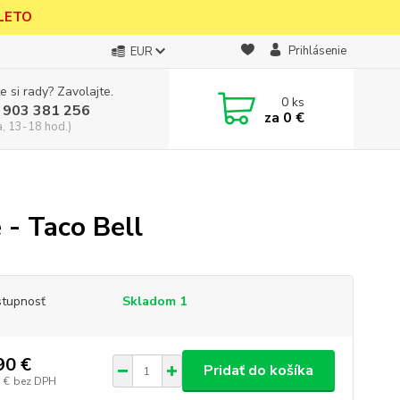
 LETO
Prihlásenie
EUR
e si rady? Zavolajte.
0
ks
 903 381 256
za
0 €
a, 13-18 hod.)
- Taco Bell
tupnosť
Skladom 1
90 €
Pridať do košíka
 €
bez DPH