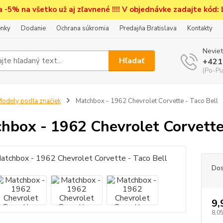
a -5% na všetko už aj zľavnené !!!! V objednávke zadajte kód:
nky
Dodanie
Ochrana súkromia
Predajňa Bratislava
Kontakty
Neviet
Hľadať
+421
(Po-Pi
odely podľa značiek
Matchbox - 1962 Chevrolet Corvette - Taco Bell
hbox - 1962 Chevrolet Corvette 
Dos
9,
8,05