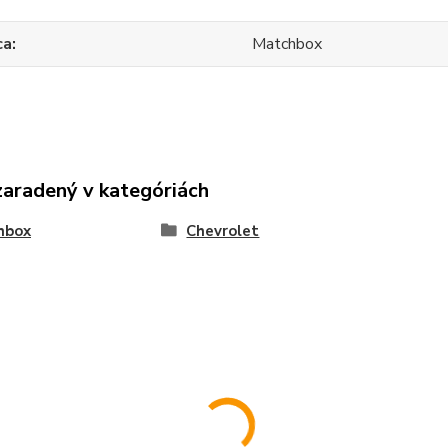
ca
Matchbox
zaradený v kategóriách
hbox
Chevrolet