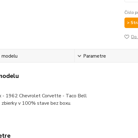
Číslo p
> Str
Do 
s modelu
Parametre
modelu
 - 1962 Chevrolet Corvette - Taco Bell
 zbierky v 100% stave bez boxu.
etre