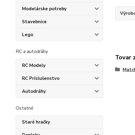
Modelárske potreby
Výrob
Stavebnice
Lego
RC a autodráhy
Tovar 
RC Modely
Matc
RC Príslušenstvo
Autodráhy
Ostatné
Staré hračky