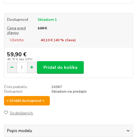
Dostupnosť
Skladom 1
Cena pred
100 €
zľavou
Ušetríte
40,10 € (
40
% zľava)
59,90 €
48,70 €
bez DPH
Pridať do košíka
Číslo produktu:
10367
Dostupnosť:
Skladom na predajni
> Strážiť dostupnosť <
Do obľúbených
Popis modelu