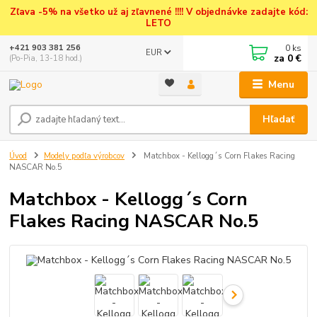
Zľava -5% na všetko už aj zľavnené !!!! V objednávke zadajte kód:
LETO
0
ks
+421 903 381 256
EUR
za
0 €
(Po-Pia, 13-18 hod.)
Menu
Hľadať
Úvod
Modely podľa výrobcov
Matchbox - Kellogg´s Corn Flakes Racing
NASCAR No.5
Matchbox - Kellogg´s Corn
Flakes Racing NASCAR No.5