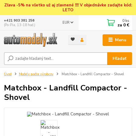
Zľava -5% na všetko už aj zľavnené !!!! V objednávke zadajte kód:
LETO
0
ks
+421 903 381 256
EUR
za
0 €
(Po-Pia, 13-18 hod.)
Menu
Hľadať
Úvod
Modely podľa výrobcov
Matchbox - Landfill Compactor - Shovel
Matchbox - Landfill Compactor -
Shovel