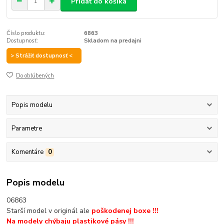
Pridať do košíka
Číslo produktu:
6863
Dostupnosť:
Skladom na predajni
> Strážiť dostupnosť <
Do obľúbených
Popis modelu
Parametre
Komentáre
0
Popis modelu
06863
Starší model v originál ale
poškodenej boxe !!!
Na modely chýbaju plastikové pásy !!!