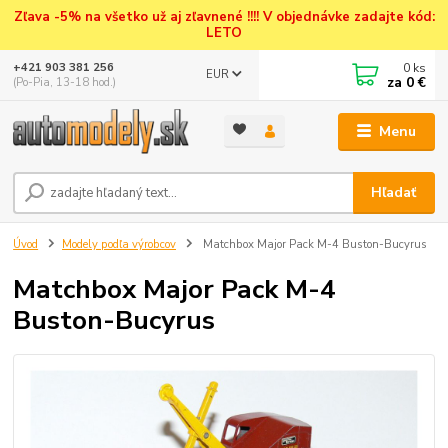
Zľava -5% na všetko už aj zľavnené !!!! V objednávke zadajte kód:
LETO
0
ks
+421 903 381 256
EUR
za
0 €
(Po-Pia, 13-18 hod.)
Menu
Hľadať
Úvod
Modely podľa výrobcov
Matchbox Major Pack M-4 Buston-Bucyrus
Matchbox Major Pack M-4
Buston-Bucyrus