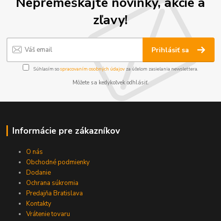
Nepremeškajte novinky, akcie a
zľavy!
Prihlásiť sa
Súhlasím so
spracovaním osobných údajov
za účelom zasielania newslettera.
Môžete sa kedykoľvek odhlásiť.
Informácie pre zákazníkov
O nás
Obchodné podmienky
Dodanie
Ochrana súkromia
Predajňa Bratislava
Kontakty
Vrátenie tovaru