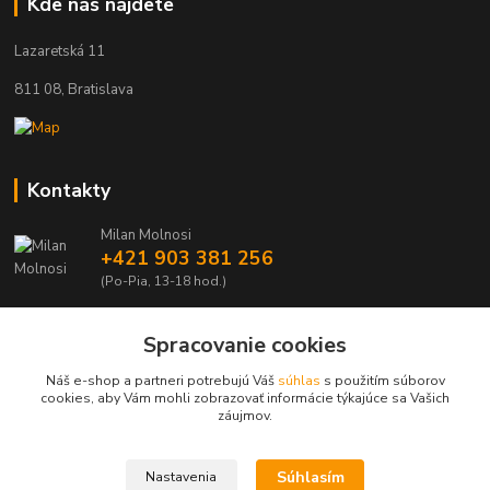
Kde nás nájdete
Lazaretská 11
811 08, Bratislava
Kontakty
Milan Molnosi
+421 903 381 256
(Po-Pia, 13-18 hod.)
automodely@automodely.sk
Spracovanie cookies
Náš e-shop a partneri potrebujú Váš
súhlas
s použitím súborov
cookies, aby Vám mohli zobrazovať informácie týkajúce sa Vašich
záujmov.
Upravit sběr cookies.
Súhlasím
Nastavenia