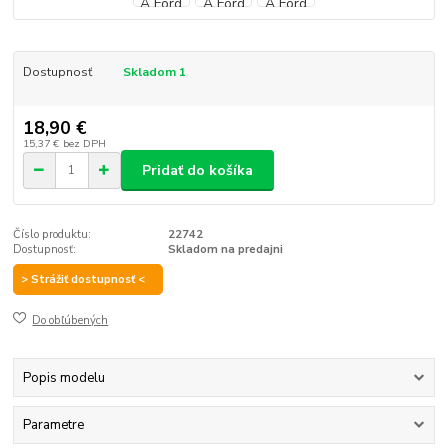
Dostupnosť
Skladom 1
18,90 €
15,37 €
bez DPH
Pridať do košíka
Číslo produktu:
22742
Dostupnosť:
Skladom na predajni
> Strážiť dostupnosť <
Do obľúbených
Popis modelu
Parametre