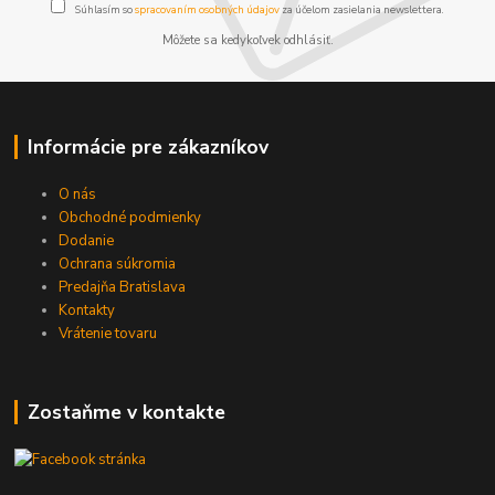
Súhlasím so
spracovaním osobných údajov
za účelom zasielania newslettera.
Môžete sa kedykoľvek odhlásiť.
Informácie pre zákazníkov
O nás
Obchodné podmienky
Dodanie
Ochrana súkromia
Predajňa Bratislava
Kontakty
Vrátenie tovaru
Zostaňme v kontakte