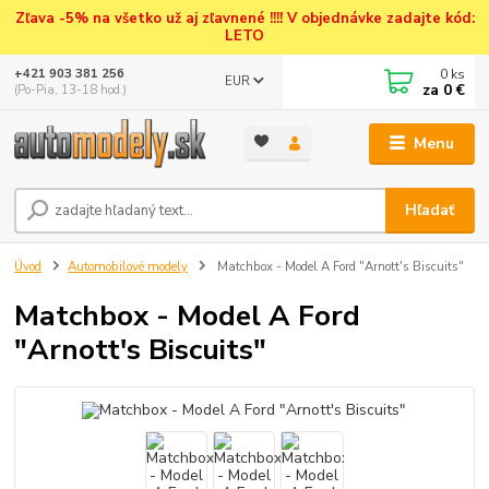
Zľava -5% na všetko už aj zľavnené !!!! V objednávke zadajte kód:
LETO
0
ks
+421 903 381 256
EUR
za
0 €
(Po-Pia, 13-18 hod.)
Menu
Hľadať
Úvod
Automobilové modely
Matchbox - Model A Ford "Arnott's Biscuits"
Matchbox - Model A Ford
"Arnott's Biscuits"