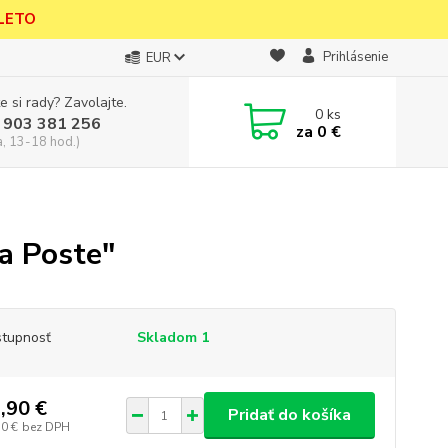
 LETO
Prihlásenie
EUR
e si rady? Zavolajte.
0
ks
 903 381 256
za
0 €
a, 13-18 hod.)
a Poste"
tupnosť
Skladom 1
,90 €
Pridať do košíka
30 €
bez DPH