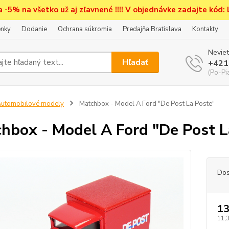
a -5% na všetko už aj zľavnené !!!! V objednávke zadajte kód:
nky
Dodanie
Ochrana súkromia
Predajňa Bratislava
Kontakty
Neviet
Hľadať
+421
(Po-Pi
utomobilové modely
Matchbox - Model A Ford "De Post La Poste"
hbox - Model A Ford "De Post L
Dos
13
11,