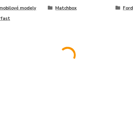
mobilové modely
Matchbox
Ford
rfast