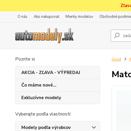
Zľav
O nás
Ako nakupovať
Mierky modelov
Obchodné podmie
Pozrite si
Úvod
A
Matc
AKCIA - ZĽAVA - VÝPREDAJ
Čo máme nové...
Exkluzívne modely
Vyberajte podľa vlastností:
Modely podľa výrobcov