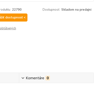
roduktu:
22790
Dostupnosť:
Skladom na predajni
ážiť dostupnosť <
obľúbených
Komentáre
0