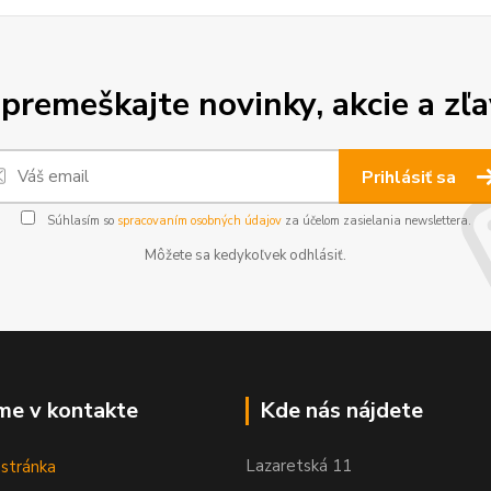
premeškajte novinky, akcie a zľa
Prihlásiť sa
Súhlasím so
spracovaním osobných údajov
za účelom zasielania newslettera.
Môžete sa kedykoľvek odhlásiť.
me v kontakte
Kde nás nájdete
Lazaretská 11