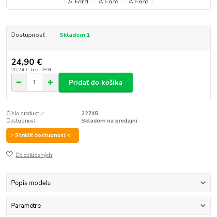
Dostupnosť
Skladom 1
24,90 €
20,24 €
bez DPH
Pridať do košíka
Číslo produktu:
22745
Dostupnosť:
Skladom na predajni
> Strážiť dostupnosť <
Do obľúbených
Popis modelu
Parametre