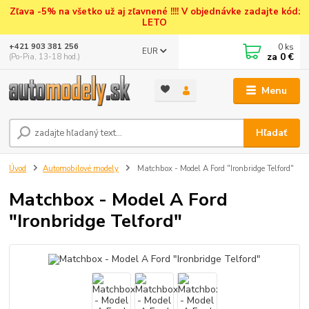
Zľava -5% na všetko už aj zľavnené !!!! V objednávke zadajte kód:
LETO
0
ks
+421 903 381 256
EUR
za
0 €
(Po-Pia, 13-18 hod.)
Menu
Hľadať
Úvod
Automobilové modely
Matchbox - Model A Ford "Ironbridge Telford"
Matchbox - Model A Ford
"Ironbridge Telford"