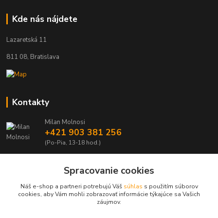
Kde nás nájdete
Lazaretská 11
811 08, Bratislava
Kontakty
Milan Molnosi
+421 903 381 256
(Po-Pia, 13-18 hod.)
automodely@automodely.sk
Spracovanie cookies
Náš e-shop a partneri potrebujú Váš
súhlas
s použitím súborov
cookies, aby Vám mohli zobrazovať informácie týkajúce sa Vašich
záujmov.