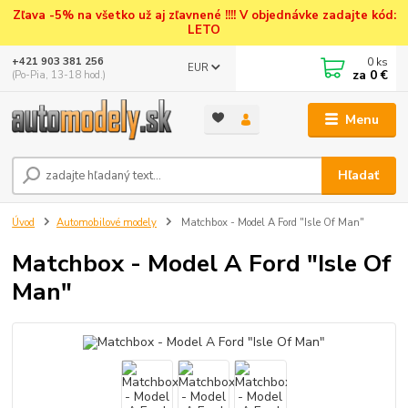
Zľava -5% na všetko už aj zľavnené !!!! V objednávke zadajte kód:
LETO
0
ks
+421 903 381 256
EUR
za
0 €
(Po-Pia, 13-18 hod.)
Menu
Hľadať
Úvod
Automobilové modely
Matchbox - Model A Ford "Isle Of Man"
Matchbox - Model A Ford "Isle Of
Man"