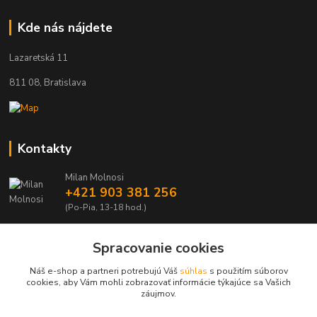
Kde nás nájdete
Lazaretská 11
811 08, Bratislava
Kontakty
Milan Molnosi
+421 903 381 256
(Po-Pia, 13-18 hod.)
automodely@automodely.sk
Spracovanie cookies
Náš e-shop a partneri potrebujú Váš
súhlas
s použitím súborov
cookies, aby Vám mohli zobrazovať informácie týkajúce sa Vašich
záujmov.