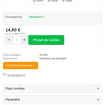
Dostupnosť
Skladom 2
14,90 €
12,11 €
bez DPH
Pridať do košíka
Číslo produktu:
22746
Dostupnosť:
Skladom na predajni
> Strážiť dostupnosť <
Do obľúbených
Popis modelu
Parametre