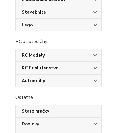
Stavebnice
Lego
RC a autodráhy
RC Modely
RC Príslušenstvo
Autodráhy
Ostatné
Staré hračky
Doplnky