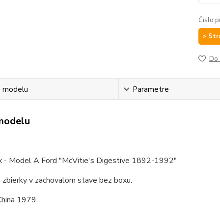
Číslo p
> Str
Do 
s modelu
Parametre
modelu
 - Model A Ford "McVitie's Digestive 1892-1992"
 zbierky v zachovalom stave bez boxu.
China 1979