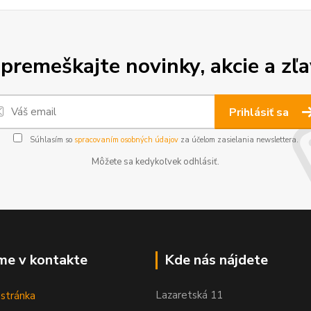
premeškajte novinky, akcie a zľa
Prihlásiť sa
Súhlasím so
spracovaním osobných údajov
za účelom zasielania newslettera.
Môžete sa kedykoľvek odhlásiť.
me v kontakte
Kde nás nájdete
Lazaretská 11