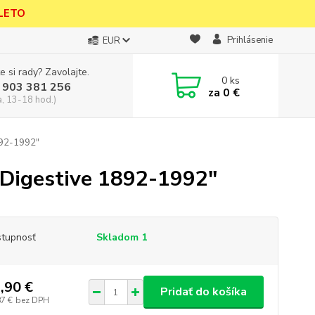
 LETO
Prihlásenie
EUR
e si rady? Zavolajte.
0
ks
 903 381 256
za
0 €
a, 13-18 hod.)
892-1992"
 Digestive 1892-1992"
tupnosť
Skladom 1
,90 €
Pridať do košíka
87 €
bez DPH