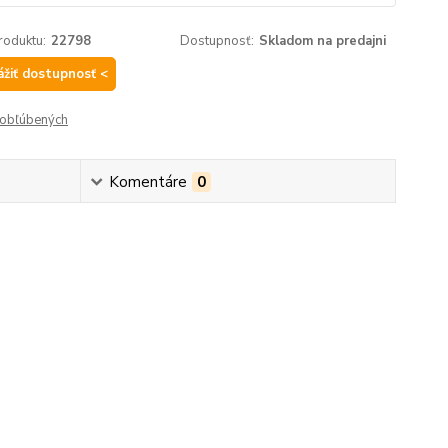
roduktu:
22798
Dostupnosť:
Skladom na predajni
ážiť dostupnosť <
obľúbených
Komentáre
0