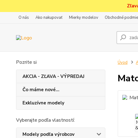
Zľav
O nás
Ako nakupovať
Mierky modelov
Obchodné podmie
Pozrite si
Úvod
A
Matc
AKCIA - ZĽAVA - VÝPREDAJ
Čo máme nové...
Exkluzívne modely
Vyberajte podľa vlastností:
Modely podľa výrobcov