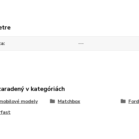
etre
ca
---
zaradený v kategóriách
mobilové modely
Matchbox
Ford
rfast