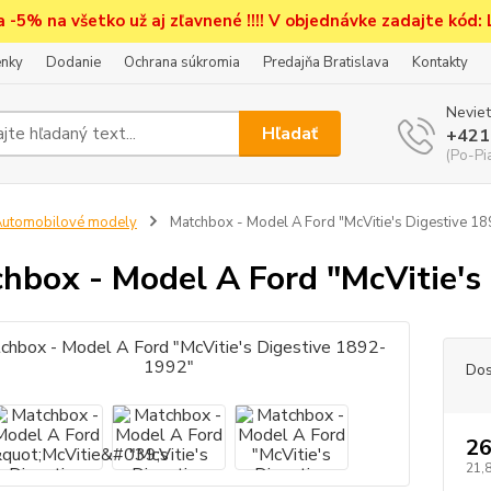
a -5% na všetko už aj zľavnené !!!! V objednávke zadajte kód:
nky
Dodanie
Ochrana súkromia
Predajňa Bratislava
Kontakty
Neviet
Hľadať
+421
(Po-Pi
utomobilové modely
Matchbox - Model A Ford "McVitie's Digestive 1
hbox - Model A Ford "McVitie's
Dos
26
21,