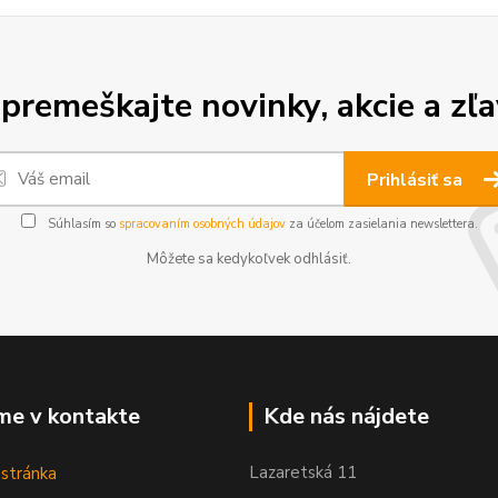
premeškajte novinky, akcie a zľa
Prihlásiť sa
Súhlasím so
spracovaním osobných údajov
za účelom zasielania newslettera.
Môžete sa kedykoľvek odhlásiť.
me v kontakte
Kde nás nájdete
Lazaretská 11