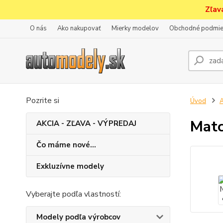
Zľav
O nás
Ako nakupovať
Mierky modelov
Obchodné podmie
Pozrite si
Úvod
A
Matc
AKCIA - ZĽAVA - VÝPREDAJ
Čo máme nové...
Exkluzívne modely
Vyberajte podľa vlastností:
Modely podľa výrobcov