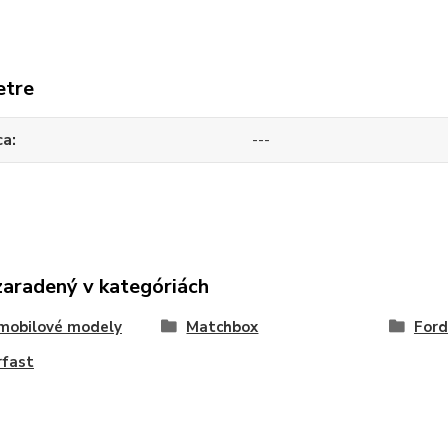
etre
ca
---
zaradený v kategóriách
mobilové modely
Matchbox
Ford
rfast