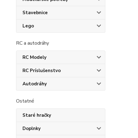
Stavebnice
Lego
RC a autodráhy
RC Modely
RC Príslušenstvo
Autodráhy
Ostatné
Staré hračky
Doplnky