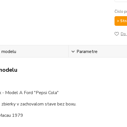
Číslo p
> Str
Do 
s modelu
Parametre
modelu
 - Model A Ford "Pepsi Cola"
 zbierky v zachovalom stave bez boxu.
Macau 1979