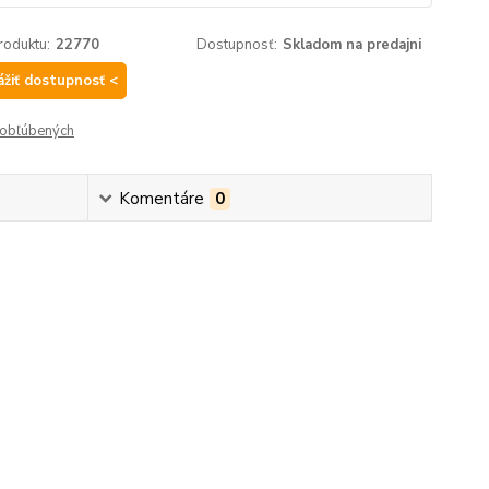
roduktu:
22770
Dostupnosť:
Skladom na predajni
ážiť dostupnosť <
obľúbených
Komentáre
0