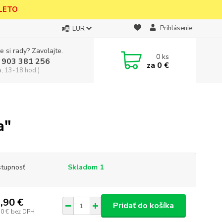
 LETO
Prihlásenie
EUR
e si rady? Zavolajte.
0
ks
 903 381 256
za
0 €
a, 13-18 hod.)
a"
tupnosť
Skladom 1
,90 €
Pridať do košíka
30 €
bez DPH