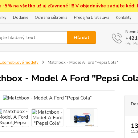
a -5% na všetko už aj zľavnené !!!! V objednávke zadajte kód:
nky
Dodanie
Ochrana súkromia
Predajňa Bratislava
Kontakty
Neviet
Hľadať
+421
(Po-Pi
utomobilové modely
Matchbox - Model A Ford "Pepsi Cola"
hbox - Model A Ford "Pepsi Col
Dos
13
11,