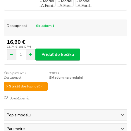
Dostupnosť
Skladom 1
16,90 €
13,74 €
bez DPH
Pridať do košíka
Číslo produktu:
22817
Dostupnosť:
Skladom na predajni
> Strážiť dostupnosť <
Do obľúbených
Popis modelu
Parametre