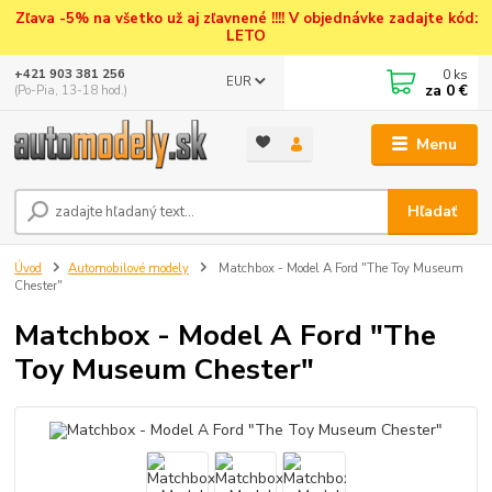
Zľava -5% na všetko už aj zľavnené !!!! V objednávke zadajte kód:
LETO
0
ks
+421 903 381 256
EUR
za
0 €
(Po-Pia, 13-18 hod.)
Menu
Hľadať
Úvod
Automobilové modely
Matchbox - Model A Ford "The Toy Museum
Chester"
Matchbox - Model A Ford "The
Toy Museum Chester"