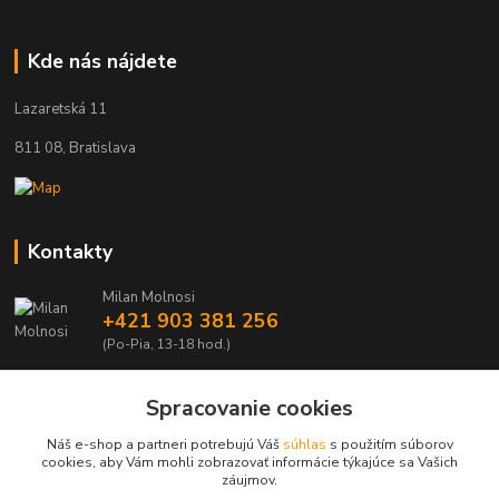
Kde nás nájdete
Lazaretská 11
811 08, Bratislava
Kontakty
Milan Molnosi
+421 903 381 256
(Po-Pia, 13-18 hod.)
automodely@automodely.sk
Spracovanie cookies
Náš e-shop a partneri potrebujú Váš
súhlas
s použitím súborov
cookies, aby Vám mohli zobrazovať informácie týkajúce sa Vašich
záujmov.