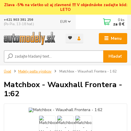
Zľava -5% na všetko už aj zľavnené !!!! V objednávke zadajte kód:
LETO
0
ks
+421 903 381 256
EUR
za
0 €
(Po-Pia, 13-18 hod.)
Menu
Hľadať
Úvod
Modely podľa výrobcov
Matchbox - Wauxhall Frontera - 1:62
Matchbox - Wauxhall Frontera -
1:62