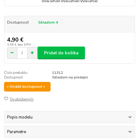
Dostupnosť
Skladom 4
4,90 €
3,98 €
bez DPH
Pridať do košíka
Číslo produktu:
11312
Dostupnosť:
Skladom na predajni
> Strážiť dostupnosť <
Do obľúbených
Popis modelu
Parametre