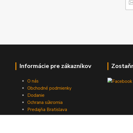
Informácie pre zákazníkov
Zostaň
O nás
Obchodné podmienky
Dodanie
Ochrana súkromia
Predajňa Bratislava
Kontakty
Vrátenie tovaru