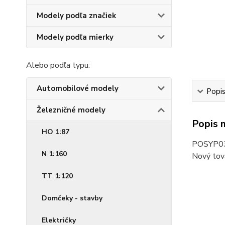
Modely podľa značiek
Modely podľa mierky
Alebo podľa typu:
Automobilové modely
Popi
Železničné modely
Popis 
HO 1:87
POSYP0
N 1:160
Nový tov
TT 1:120
Domčeky - stavby
Električky