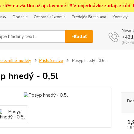
a -5% na všetko už aj zľavnené !!!! V objednávke zadajte kód:
nky
Dodanie
Ochrana súkromia
Predajňa Bratislava
Kontakty
Neviet
Hľadať
+421
(Po-Pi
elezničné modely
Príslušenstvo
Posyp hnedý - 0,5l
p hnedý - 0,5l
Dos
1,
1,54