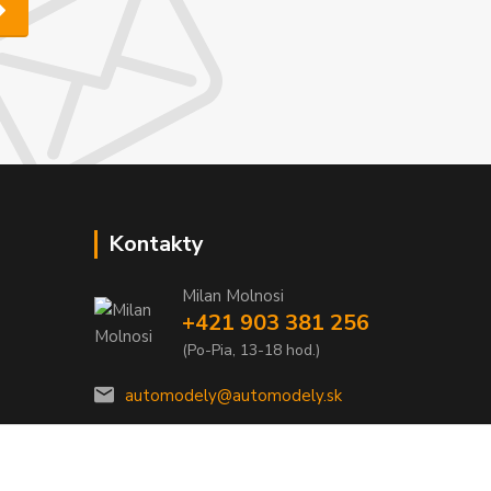
Kontakty
Milan Molnosi
+421 903 381 256
(Po-Pia, 13-18 hod.)
automodely@automodely.sk