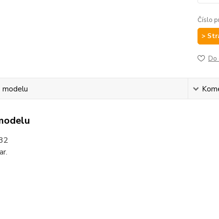
Číslo p
> Str
Do 
s modelu
Kom
modelu
32
ar.