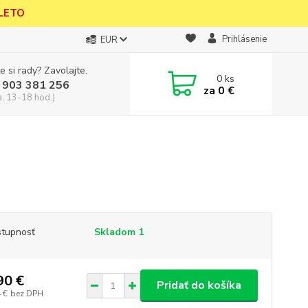
 LETO
Prihlásenie
EUR
e si rady? Zavolajte.
0
ks
 903 381 256
za
0 €
a, 13-18 hod.)
tupnosť
Skladom 1
90 €
Pridať do košíka
 €
bez DPH