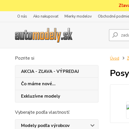
Zľav
O nás
Ako nakupovať
Mierky modelov
Obchodné podmie
Pozrite si
Úvod
Ž
Posy
AKCIA - ZĽAVA - VÝPREDAJ
Čo máme nové...
Exkluzívne modely
Vyberajte podľa vlastností:
Modely podľa výrobcov