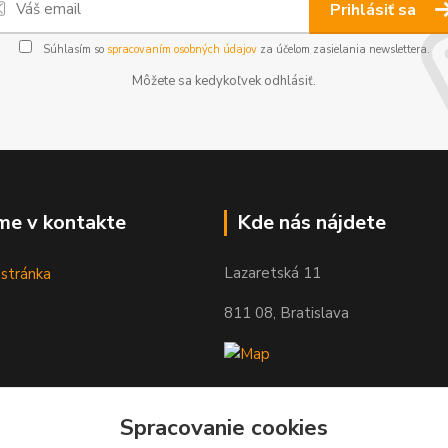
Prihlásiť sa
Súhlasím so
spracovaním osobných údajov
za účelom zasielania newslettera.
Môžete sa kedykoľvek odhlásiť.
me v kontakte
Kde nás nájdete
Lazaretská 11
811 08, Bratislava
Spracovanie cookies