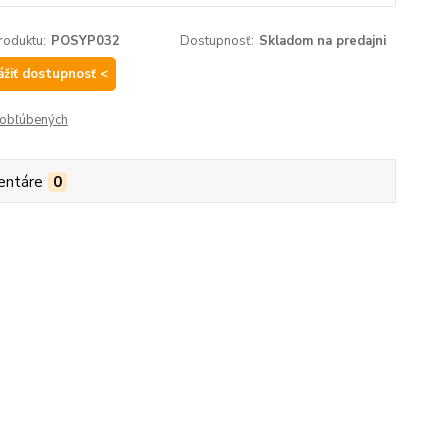
roduktu:
POSYP032
Dostupnosť:
Skladom na predajni
ážiť dostupnosť <
obľúbených
entáre
0