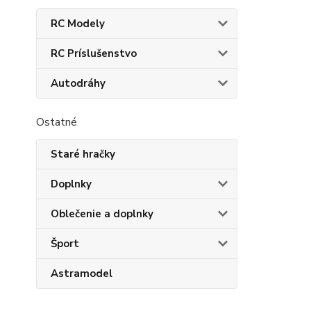
RC Modely
RC Príslušenstvo
Autodráhy
Ostatné
Staré hračky
Doplnky
Oblečenie a doplnky
Šport
Astramodel