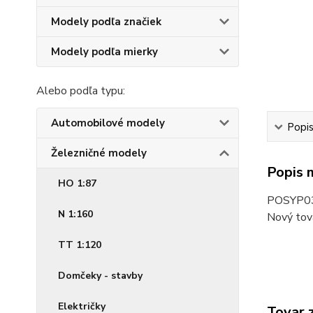
Modely podľa značiek
Modely podľa mierky
Alebo podľa typu:
Automobilové modely
Popi
Železničné modely
Popis 
HO 1:87
POSYP0
N 1:160
Nový tov
TT 1:120
Domčeky - stavby
Električky
Tovar 