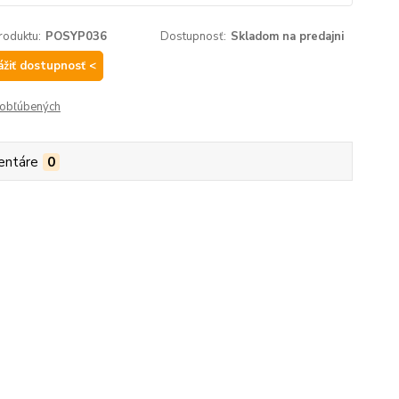
roduktu:
POSYP036
Dostupnosť:
Skladom na predajni
ážiť dostupnosť <
obľúbených
entáre
0