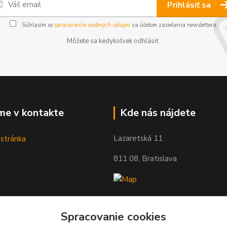
Prihlásiť sa
Súhlasím so
spracovaním osobných údajov
za účelom zasielania newslettera.
Môžete sa kedykoľvek odhlásiť.
me v kontakte
Kde nás nájdete
Lazaretská 11
811 08, Bratislava
Spracovanie cookies