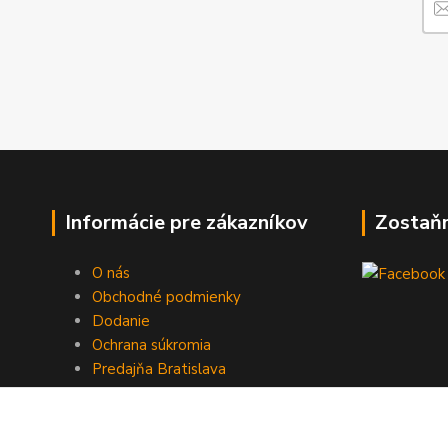
Informácie pre zákazníkov
Zostaň
O nás
Obchodné podmienky
Dodanie
Ochrana súkromia
Predajňa Bratislava
Kontakty
Vrátenie tovaru