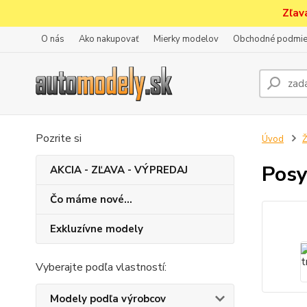
Zľav
O nás
Ako nakupovať
Mierky modelov
Obchodné podmie
Pozrite si
Úvod
Ž
Posy
AKCIA - ZĽAVA - VÝPREDAJ
Čo máme nové...
Exkluzívne modely
Vyberajte podľa vlastností:
Modely podľa výrobcov