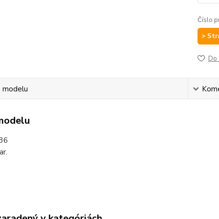
Číslo p
> Str
Do 
s modelu
Kom
modelu
36
ar.
zaradený v kategóriách