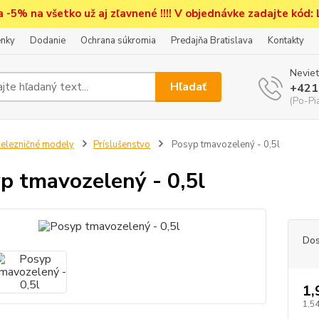
a -5% na všetko už aj zľavnené !!!! V objednávke zadajte kód:
nky
Dodanie
Ochrana súkromia
Predajňa Bratislava
Kontakty
Neviet
Hľadať
+421
(Po-Pi
elezničné modely
Príslušenstvo
Posyp tmavozelený - 0,5l
p tmavozelený - 0,5l
Dos
1,
1,54