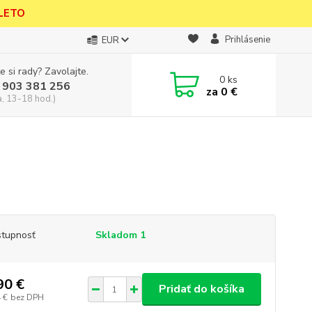
 LETO
Prihlásenie
EUR
e si rady? Zavolajte.
0
ks
 903 381 256
za
0 €
a, 13-18 hod.)
tupnosť
Skladom 1
90 €
Pridať do košíka
 €
bez DPH