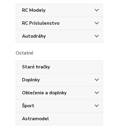
RC Modely
RC Príslušenstvo
Autodráhy
Ostatné
Staré hračky
Doplnky
Oblečenie a doplnky
Šport
Astramodel