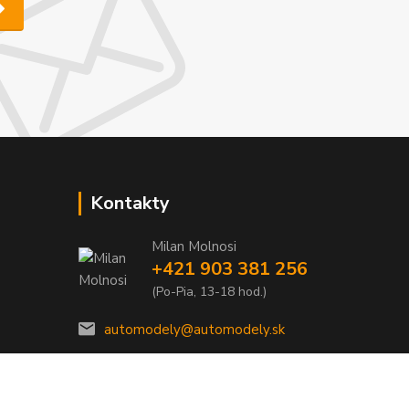
Kontakty
Milan Molnosi
+421 903 381 256
(Po-Pia, 13-18 hod.)
automodely@automodely.sk