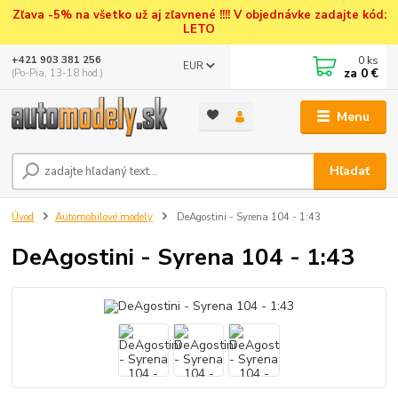
Zľava -5% na všetko už aj zľavnené !!!! V objednávke zadajte kód:
LETO
0
ks
+421 903 381 256
EUR
za
0 €
(Po-Pia, 13-18 hod.)
Menu
Hľadať
Úvod
Automobilové modely
DeAgostini - Syrena 104 - 1:43
DeAgostini - Syrena 104 - 1:43