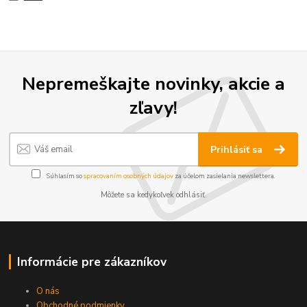
Nepremeškajte novinky, akcie a
zľavy!
Prihlásiť sa
Súhlasím so
spracovaním osobných údajov
za účelom zasielania newslettera.
Môžete sa kedykoľvek odhlásiť.
Informácie pre zákazníkov
O nás
Obchodné podmienky