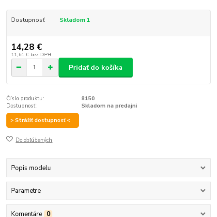
Dostupnosť
Skladom 1
14,28 €
11,61 €
bez DPH
Pridať do košíka
Číslo produktu:
8150
Dostupnosť:
Skladom na predajni
> Strážiť dostupnosť <
Do obľúbených
Popis modelu
Parametre
Komentáre
0