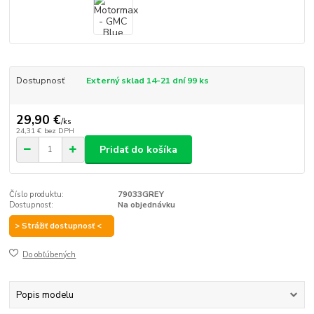
Dostupnosť
Externý sklad 14-21 dní 99 ks
29,90 €
/
ks
24,31 €
bez DPH
Pridať do košíka
Číslo produktu:
79033GREY
Dostupnosť:
Na objednávku
> Strážiť dostupnosť <
Do obľúbených
Popis modelu