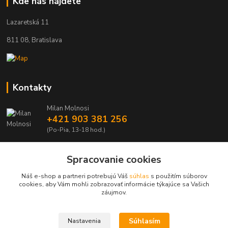
Kde nás nájdete
Lazaretská 11
811 08, Bratislava
Kontakty
Milan Molnosi
+421 903 381 256
(Po-Pia, 13-18 hod.)
automodely@automodely.sk
Spracovanie cookies
Náš e-shop a partneri potrebujú Váš
súhlas
s použitím súborov
cookies, aby Vám mohli zobrazovať informácie týkajúce sa Vašich
záujmov.
Upravit sběr cookies.
Súhlasím
Nastavenia