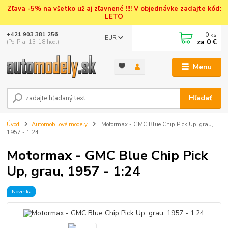
Zľava -5% na všetko už aj zľavnené !!!! V objednávke zadajte kód:
LETO
0
ks
+421 903 381 256
EUR
za
0 €
(Po-Pia, 13-18 hod.)
Menu
Hľadať
Úvod
Automobilové modely
Motormax - GMC Blue Chip Pick Up, grau,
1957 - 1:24
Motormax - GMC Blue Chip Pick
Up, grau, 1957 - 1:24
Novinka