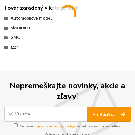
Tovar zaradený v kategóriách
Automobilové modely
Motormax
GMC
1:24
Nepremeškajte novinky, akcie a
zľavy!
Prihlásiť sa
Súhlasím so
spracovaním osobných údajov
za účelom zasielania newslettera.
Môžete sa kedykoľvek odhlásiť.