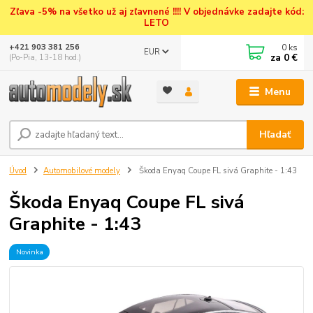
Zľava -5% na všetko už aj zľavnené !!!! V objednávke zadajte kód:
LETO
0
ks
+421 903 381 256
EUR
za
0 €
(Po-Pia, 13-18 hod.)
Menu
Hľadať
Úvod
Automobilové modely
Škoda Enyaq Coupe FL sivá Graphite - 1:43
Škoda Enyaq Coupe FL sivá
Graphite - 1:43
Novinka