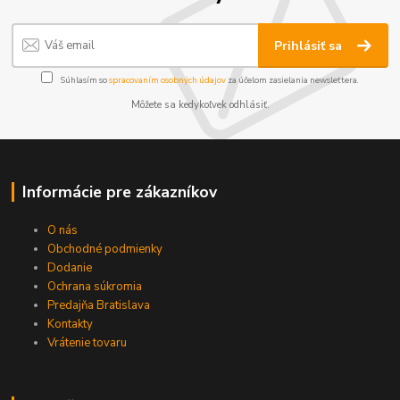
Prihlásiť sa
Súhlasím so
spracovaním osobných údajov
za účelom zasielania newslettera.
Môžete sa kedykoľvek odhlásiť.
Informácie pre zákazníkov
O nás
Obchodné podmienky
Dodanie
Ochrana súkromia
Predajňa Bratislava
Kontakty
Vrátenie tovaru