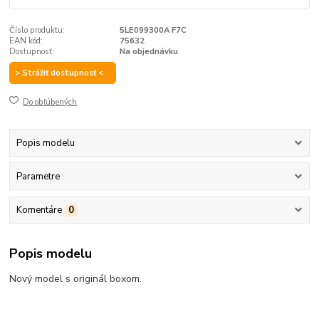
Číslo produktu:
5LE099300A F7C
EAN kód:
75632
Dostupnosť:
Na objednávku
> Strážiť dostupnosť <
Do obľúbených
Popis modelu
Parametre
Komentáre
0
Popis modelu
Nový model s originál boxom.