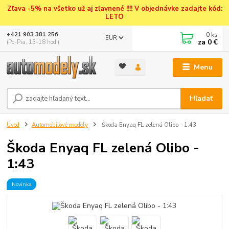
Zľava -5% na všetko už aj zľavnené !!!! V objednávke zadajte kód:
LETO
0
ks
+421 903 381 256
EUR
za
0 €
(Po-Pia, 13-18 hod.)
Menu
Hľadať
Úvod
Automobilové modely
Škoda Enyaq FL zelená Olibo - 1:43
Škoda Enyaq FL zelená Olibo -
1:43
Novinka