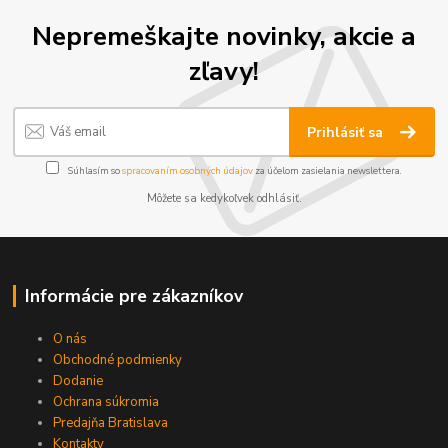
Nepremeškajte novinky, akcie a
zľavy!
Prihlásiť sa
Súhlasím so
spracovaním osobných údajov
za účelom zasielania newslettera.
Môžete sa kedykoľvek odhlásiť.
Informácie pre zákazníkov
O nás
Obchodné podmienky
Dodanie
Ochrana súkromia
Predajňa Bratislava
Kontakty