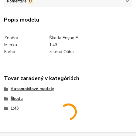
Komentáre
0
Popis modelu
Značka:
Škoda Enyaq FL
Mierka:
1:43
Farba:
zelená Olibo
Tovar zaradený v kategóriách
Automobilové modely
Škoda
1:43