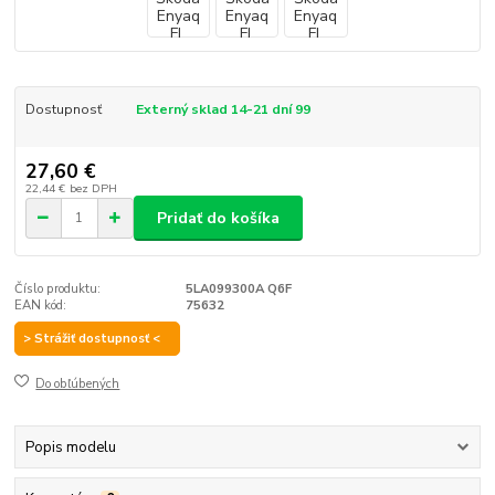
Dostupnosť
Externý sklad 14-21 dní 99
27,60 €
22,44 €
bez DPH
Pridať do košíka
Číslo produktu:
5LA099300A Q6F
EAN kód:
75632
> Strážiť dostupnosť <
Do obľúbených
Popis modelu