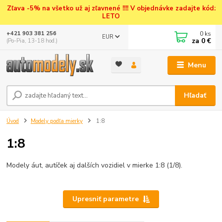
Zľava -5% na všetko už aj zľavnené !!!! V objednávke zadajte kód:
LETO
0
ks
+421 903 381 256
EUR
za
0 €
(Po-Pia, 13-18 hod.)
Menu
Hľadať
Úvod
Modely podľa mierky
1:8
1:8
Modely áut, autíček aj dalších vozidiel v mierke 1:8 (1/8).
Upresniť parametre