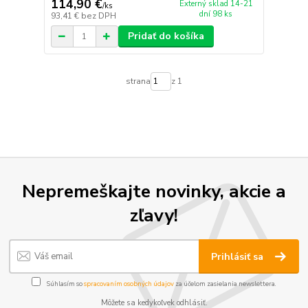
114,90 €
Externý sklad 14-21
/
ks
dní 98 ks
93,41 €
bez DPH
Pridať do košíka
strana
z 1
Nepremeškajte novinky, akcie a
zľavy!
Prihlásiť sa
Súhlasím so
spracovaním osobných údajov
za účelom zasielania newslettera.
Môžete sa kedykoľvek odhlásiť.