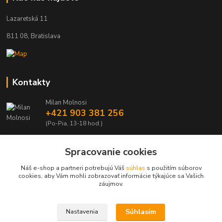
Lazaretská 11
811 08, Bratislava
Kontakty
Milan Molnosi
+421 903 381 256
(Po-Pia, 13-18 hod.)
automodely@automodely.sk
Spracovanie cookies
Náš e-shop a partneri potrebujú Váš
súhlas
s použitím súborov
cookies, aby Vám mohli zobrazovať informácie týkajúce sa Vašich
záujmov.
Upravit sběr cookies.
Súhlasím
Nastavenia