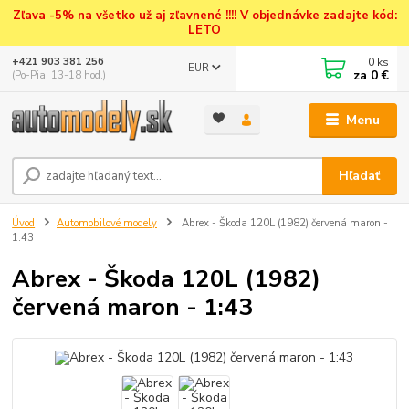
Zľava -5% na všetko už aj zľavnené !!!! V objednávke zadajte kód:
LETO
0
ks
+421 903 381 256
EUR
za
0 €
(Po-Pia, 13-18 hod.)
Menu
Hľadať
Úvod
Automobilové modely
Abrex - Škoda 120L (1982) červená maron -
1:43
Abrex - Škoda 120L (1982)
červená maron - 1:43