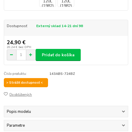
Dostupnosť
Externý sklad 14-21 dní 98
24,90 €
20,24 €
bez DPH
Pridať do košíka
Číslo produktu:
143ABS-724BZ
> Strážiť dostupnosť <
Do obľúbených
Popis modelu
Parametre