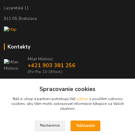
Lazaretská 11
811 08, Bratislava
Kontakty
Milan Molnosi
+421 903 381 256
(Po-Pia, 13-18 hod.)
automodely@automodely.sk
Spracovanie cookies
Náš e-shop a partneri potrebujú Váš
súhlas
s použitím súborov
cookies, aby Vám mohli zobrazovať informácie týkajúce sa Vašich
záujmov.
Upravit sběr cookies.
Súhlasím
Nastavenia