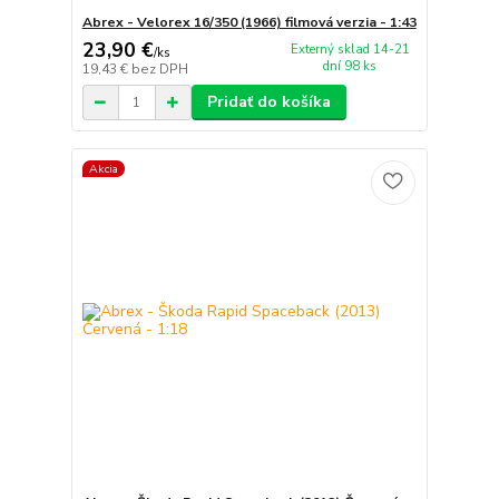
Abrex - Velorex 16/350 (1966) filmová verzia - 1:43
23,90 €
Externý sklad 14-21
/
ks
dní 98 ks
19,43 €
bez DPH
Pridať do košíka
Akcia