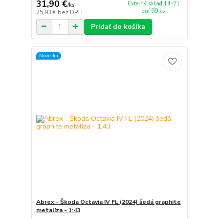
31,90 €
Externý sklad 14-21
/
ks
dní 99 ks
25,93 €
bez DPH
Pridať do košíka
Novinka
Abrex - Škoda Octavia IV FL (2024) šedá graphite
metalíza - 1:43