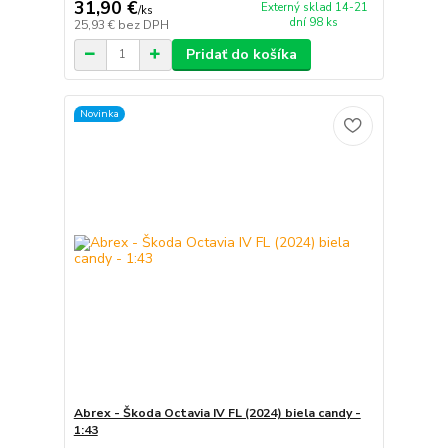
31,90 €
Externý sklad 14-21
/
ks
dní 98 ks
25,93 €
bez DPH
Pridať do košíka
Novinka
Abrex - Škoda Octavia IV FL (2024) biela candy -
1:43