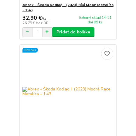
Abrex - Škoda Kodiaq II (2023) Bílá Moon Metalíza
- 1:43
32,90 €
Externý sklad 14-21
/
ks
dní 99 ks
26,75 €
bez DPH
Pridať do košíka
Novinka