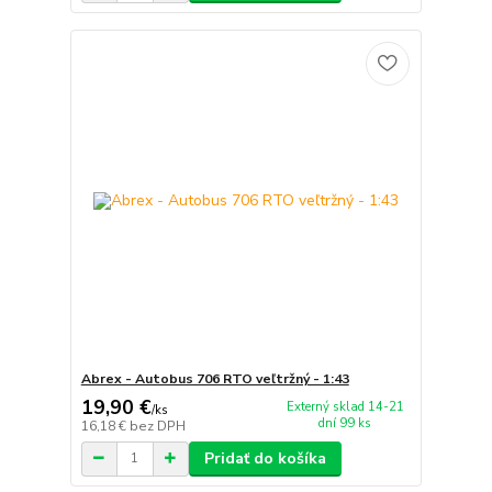
Abrex - Autobus 706 RTO veľtržný - 1:43
19,90 €
Externý sklad 14-21
/
ks
dní 99 ks
16,18 €
bez DPH
Pridať do košíka