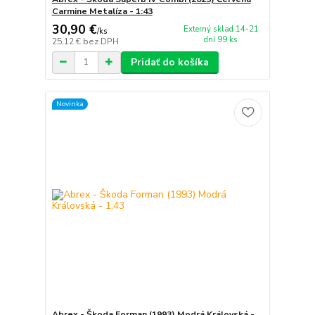
Carmine Metalíza - 1:43
30,90 €
Externý sklad 14-21
/
ks
dní 99 ks
25,12 €
bez DPH
Pridať do košíka
Novinka
Abrex - Škoda Forman (1993) Modrá Královská -