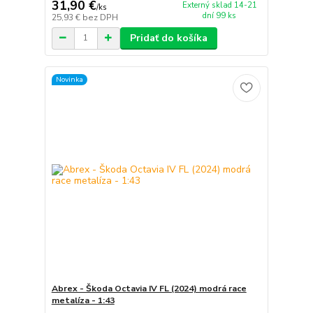
31,90 €
Externý sklad 14-21
/
ks
dní 99 ks
25,93 €
bez DPH
Pridať do košíka
Novinka
Abrex - Škoda Octavia IV FL (2024) modrá race
metalíza - 1:43