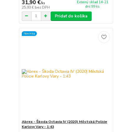
31,90 €
Externý sklad 14-21
/
ks
dní 99 ks
25,93 €
bez DPH
Pridať do košíka
Novinka
Abrex - Škoda Octavia IV (2020) Městská Policie
Karlovy Vary - 1:43