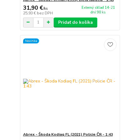
31,90 €
Externý sklad 14-21
/
ks
dní 98 ks
25,93 €
bez DPH
Pridať do košíka
Novinka
Abrex - Škoda Kodiaq FL (2021) Policie ČR - 1:43