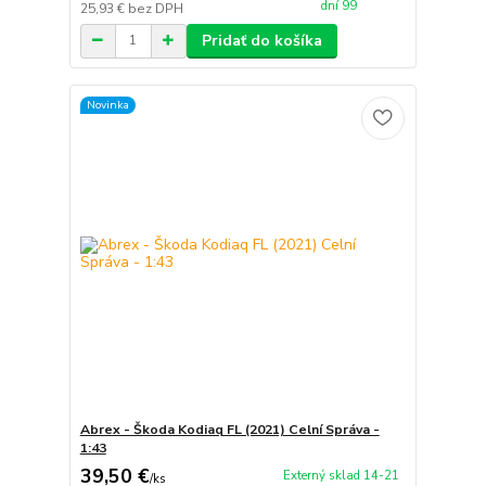
dní 99
25,93 €
bez DPH
Pridať do košíka
Novinka
Abrex - Škoda Kodiaq FL (2021) Celní Správa -
1:43
39,50 €
Externý sklad 14-21
/
ks