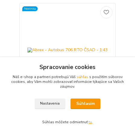
Novinka
Spracovanie cookies
Náš e-shop a partneri potrebujú Váš
súhlas
s použitím súborov
cookies, aby Vám mohli zobrazovať informácie týkajúce sa Vašich
záujmov.
Abrex - Autobus 706 RTO ČSAD - 1:43
Súhlasím
Nastavenia
19,90 €
Externý sklad 14-21
/
ks
dní 99 ks
16,18 €
bez DPH
Pridať do košíka
Súhlas môžete odmietnuť
tu
.