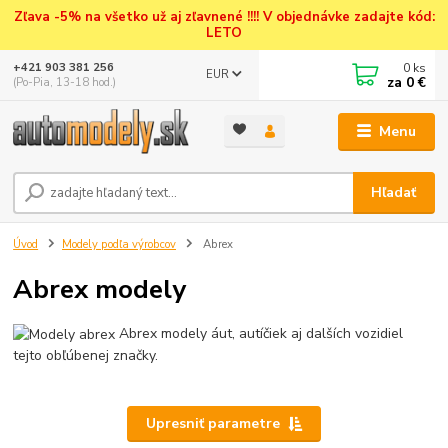
Zľava -5% na všetko už aj zľavnené !!!! V objednávke zadajte kód:
LETO
0
ks
+421 903 381 256
EUR
za
0 €
(Po-Pia, 13-18 hod.)
Menu
Hľadať
Úvod
Modely podľa výrobcov
Abrex
Abrex modely
Abrex modely áut, autíčiek aj dalších vozidiel
tejto obľúbenej značky.
Upresniť parametre