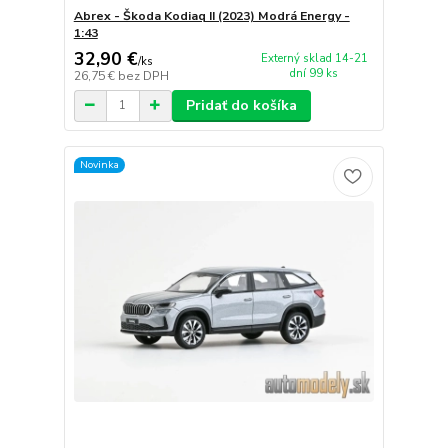
Abrex - Škoda Kodiaq II (2023) Modrá Energy -
1:43
32,90 €
Externý sklad 14-21
/
ks
dní 99 ks
26,75 €
bez DPH
Pridať do košíka
Novinka