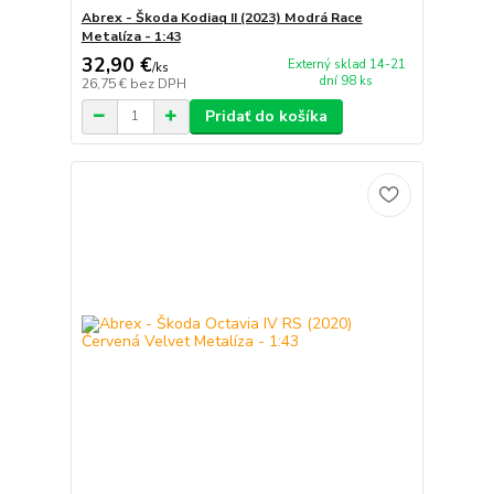
Abrex - Škoda Kodiaq II (2023) Modrá Race
Metalíza - 1:43
32,90 €
Externý sklad 14-21
/
ks
dní 98 ks
26,75 €
bez DPH
Pridať do košíka