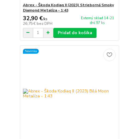
Abrex - Škoda Kodiaq II (2023) Strieborná Smoky
Diamond Metalíza - 1:43
32,90 €
Externý sklad 14-21
/
ks
dní 97 ks
26,75 €
bez DPH
Pridať do košíka
Novinka