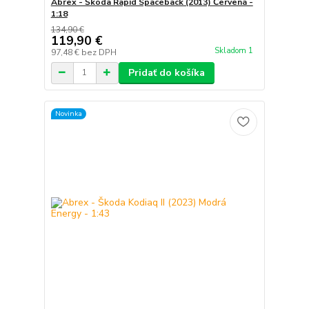
Abrex - Škoda Rapid Spaceback (2013) Červená -
1:18
134,90 €
119,90 €
Skladom 1
97,48 €
bez DPH
Pridať do košíka
Novinka