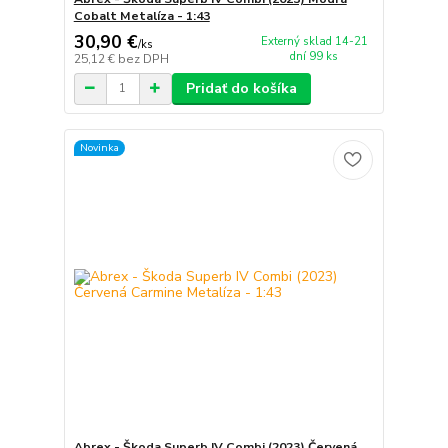
Cobalt Metalíza - 1:43
30,90 €
Externý sklad 14-21
/
ks
dní 99 ks
25,12 €
bez DPH
Pridať do košíka
Novinka
Abrex - Škoda Superb IV Combi (2023) Červená