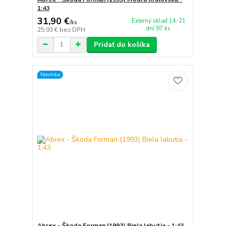
1:43
31,90 €
Externý sklad 14-21
/
ks
dní 97 ks
25,93 €
bez DPH
Pridať do košíka
Novinka
Abrex - Škoda Forman (1993) Biela labutia - 1:43