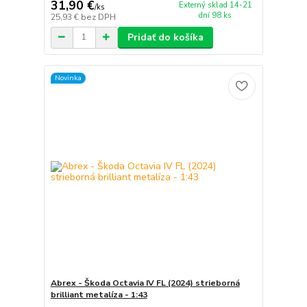
31,90 €
Externý sklad 14-21
/
ks
dní 98 ks
25,93 €
bez DPH
Pridať do košíka
Novinka
Abrex - Škoda Octavia IV FL (2024) strieborná
brilliant metalíza - 1:43