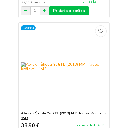
dní 99 ks
32,11 €
bez DPH
Pridať do košíka
Novinka
Abrex - Škoda Yeti FL (2013) MP Hradec Králové -
1:43
38,90 €
Externý sklad 14-21