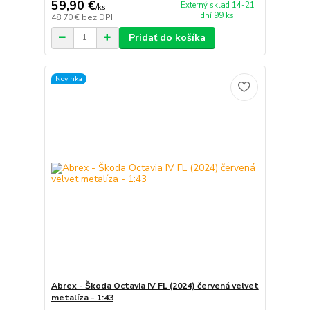
59,90 €
Externý sklad 14-21
/
ks
dní 99 ks
48,70 €
bez DPH
Pridať do košíka
Novinka
Abrex - Škoda Octavia IV FL (2024) červená velvet
metalíza - 1:43