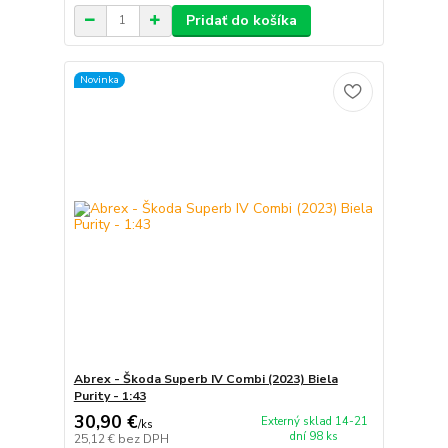
Pridať do košíka
Novinka
Abrex - Škoda Superb IV Combi (2023) Biela
Purity - 1:43
30,90 €
Externý sklad 14-21
/
ks
dní 98 ks
25,12 €
bez DPH