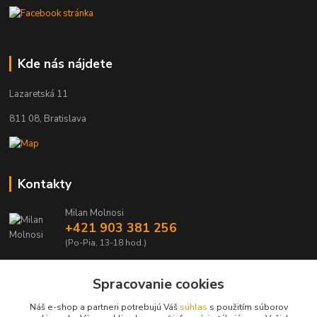
Kde nás nájdete
Lazaretská 11
811 08, Bratislava
Kontakty
Milan Molnosi
+421 903 381 256
(Po-Pia, 13-18 hod.)
automodely@automodely.sk
Spracovanie cookies
Náš e-shop a partneri potrebujú Váš
súhlas
s použitím súborov