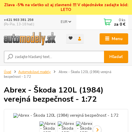
Zľava -5% na všetko už aj zľavnené !!!! V objednávke zadajte kód:
LETO
0
ks
+421 903 381 256
EUR
za
0 €
(Po-Pia, 13-18 hod.)
Menu
Hľadať
Úvod
Automobilové modely
Abrex - Škoda 120L (1984) verejná
bezpečnosť - 1:72
Abrex - Škoda 120L (1984)
verejná bezpečnosť - 1:72