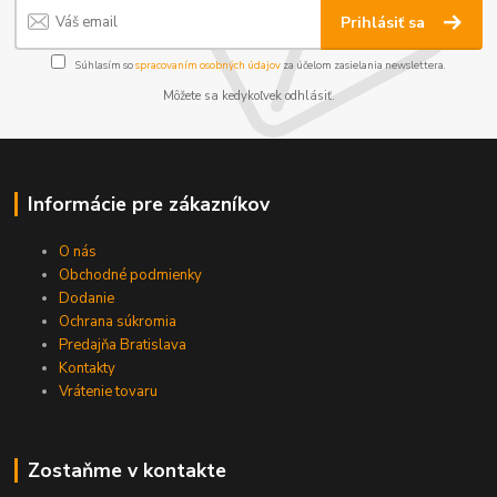
Prihlásiť sa
Súhlasím so
spracovaním osobných údajov
za účelom zasielania newslettera.
Môžete sa kedykoľvek odhlásiť.
Informácie pre zákazníkov
O nás
Obchodné podmienky
Dodanie
Ochrana súkromia
Predajňa Bratislava
Kontakty
Vrátenie tovaru
Zostaňme v kontakte