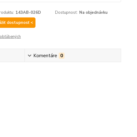
roduktu:
143AB-026D
Dostupnosť:
Na objednávku
ážiť dostupnosť <
obľúbených
Komentáre
0