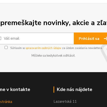
premeškajte novinky, akcie a zľa
Prihlásiť sa
Súhlasím so
spracovaním osobných údajov
za účelom zasielania newslettera.
Môžete sa kedykoľvek odhlásiť.
me v kontakte
Kde nás nájdete
Lazaretská 11