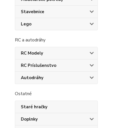
Stavebnice
Lego
RC a autodráhy
RC Modely
RC Príslušenstvo
Autodráhy
Ostatné
Staré hračky
Doplnky