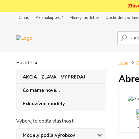
Zľav
O nás
Ako nakupovať
Mierky modelov
Obchodné podmie
Pozrite si
Úvod
A
Abre
AKCIA - ZĽAVA - VÝPREDAJ
Čo máme nové...
Exkluzívne modely
Vyberajte podľa vlastností:
Modely podľa výrobcov