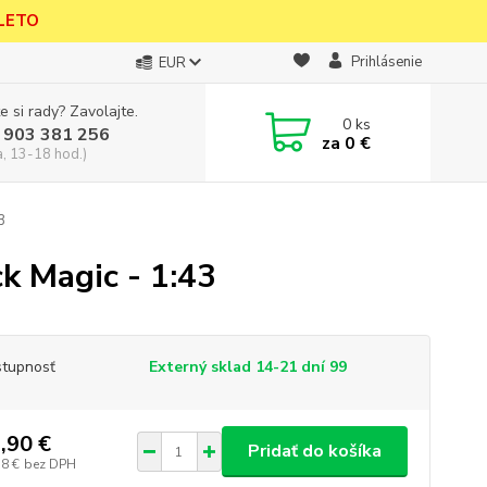
 LETO
Prihlásenie
EUR
e si rady? Zavolajte.
0
ks
 903 381 256
za
0 €
a, 13-18 hod.)
43
ck Magic - 1:43
tupnosť
Externý sklad 14-21 dní 99
,90 €
Pridať do košíka
18 €
bez DPH