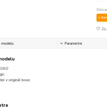
Číslo p
> Str
Do 
s modelu
Parametre
modelu
026D
ic.
l v originál boxe.
etre