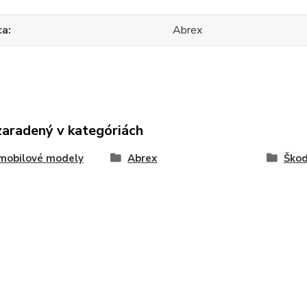
ca
Abrex
zaradený v kategóriách
mobilové modely
Abrex
Ško