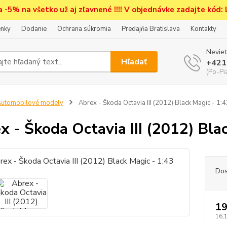
a -5% na všetko už aj zľavnené !!!! V objednávke zadajte kód:
nky
Dodanie
Ochrana súkromia
Predajňa Bratislava
Kontakty
Neviet
Hľadať
+421
(Po-Pi
utomobilové modely
Abrex - Škoda Octavia III (2012) Black Magic - 1:
x - Škoda Octavia III (2012) Bla
Dos
19
16,