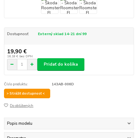
Dostupnosť
Externý sklad 14-21 dní 99
19,90 €
16,18 €
bez DPH
Pridať do košíka
Číslo produktu:
143AB-006D
> Strážiť dostupnosť <
Do obľúbených
Popis modelu