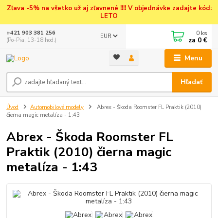
Zľava -5% na všetko už aj zľavnené !!!! V objednávke zadajte kód:
LETO
0
ks
+421 903 381 256
EUR
za
0 €
(Po-Pia, 13-18 hod.)
Menu
Hľadať
Úvod
Automobilové modely
Abrex - Škoda Roomster FL Praktik (2010)
čierna magic metalíza - 1:43
Abrex - Škoda Roomster FL
Praktik (2010) čierna magic
metalíza - 1:43