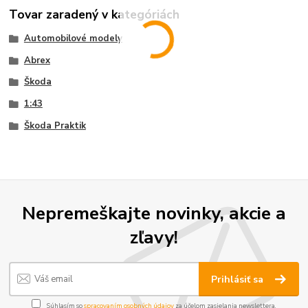
Tovar zaradený v kategóriách
Automobilové modely
Abrex
Škoda
1:43
Škoda Praktik
Nepremeškajte novinky, akcie a
zľavy!
Prihlásiť sa
Súhlasím so
spracovaním osobných údajov
za účelom zasielania newslettera.