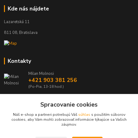
Kde nás nájdete
Lazaretská 11
811 08, Bratislava
Kontakty
Milan Molnosi
+421 903 381 256
(Po-Pia, 13-18 hod.)
automodely@automodely.sk
Spracovanie cookies
Náš e-shop a partneri potrebujú Váš
súhlas
s použitím súborov
cookies, aby Vám mohli zobrazovať informácie týkajúce sa Vašich
záujmov.