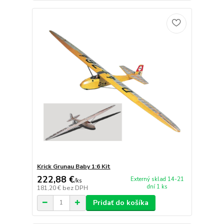
Krick Grunau Baby 1:6 Kit
222,88 €
Externý sklad 14-21
/
ks
dní 1 ks
181,20 €
bez DPH
Pridať do košíka