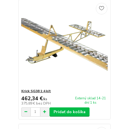
Krick SG38 1:4 kit
462,34 €
Externý sklad 14-21
/
ks
dní 1 ks
375,89 €
bez DPH
Pridať do košíka