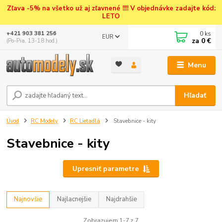
Zľava -5% na všetko už aj zľavnené !!!! V objednávke zadajte kód:
LETO
0
ks
+421 903 381 256
EUR
za
0 €
(Po-Pia, 13-18 hod.)
Menu
Hľadať
Úvod
RC Modely
RC Lietadlá
Stavebnice - kity
Stavebnice - kity
Upresniť parametre
Najnovšie
Najlacnejšie
Najdrahšie
Zobrazujem 1-7 z 7