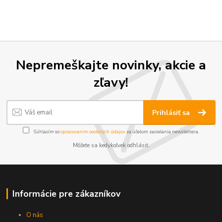
Nepremeškajte novinky, akcie a
zľavy!
Prihlásiť sa
Súhlasím so
spracovaním osobných údajov
za účelom zasielania newslettera.
Môžete sa kedykoľvek odhlásiť.
Informácie pre zákazníkov
O nás