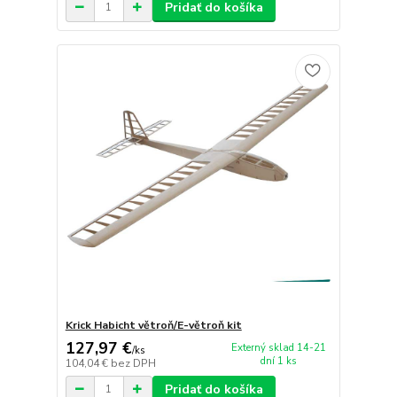
Pridať do košíka
Krick Habicht větroň/E-větroň kit
127,97 €
Externý sklad 14-21
/
ks
dní 1 ks
104,04 €
bez DPH
Pridať do košíka