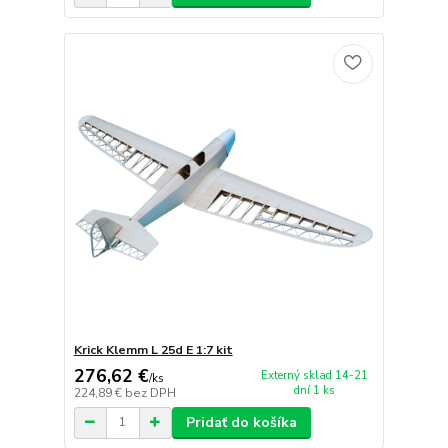
Krick Klemm L 25d E 1:7 kit
276,62 €
Externý sklad 14-21
/
ks
dní 1 ks
224,89 €
bez DPH
Pridať do košíka