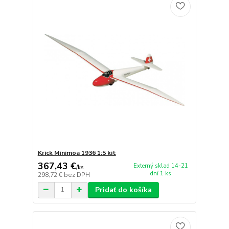
Krick Minimoa 1936 1:5 kit
367,43 €
Externý sklad 14-21
/
ks
dní 1 ks
298,72 €
bez DPH
Pridať do košíka