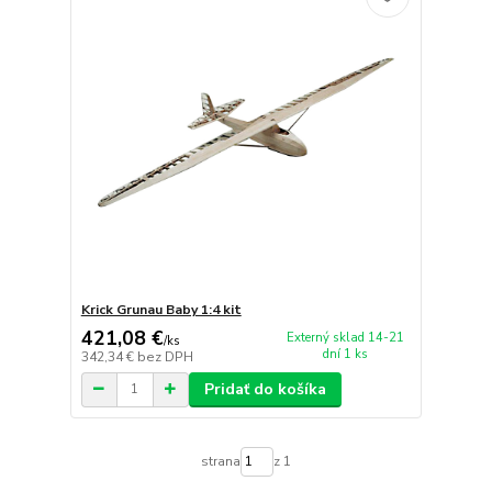
Krick Grunau Baby 1:4 kit
421,08 €
Externý sklad 14-21
/
ks
dní 1 ks
342,34 €
bez DPH
Pridať do košíka
strana
z 1