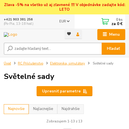
Zľava -5% na všetko už aj zľavnené !!!! V objednávke zadajte kód:
LETO
0
ks
+421 903 381 256
EUR
za
0 €
(Po-Pia, 13-18 hod.)
Menu
Hľadať
Úvod
RC Príslušenstvo
Elektronika, simulátory
Světelné sady
Světelné sady
Upresniť parametre
Najnovšie
Najlacnejšie
Najdrahšie
Zobrazujem 1-13 z 13