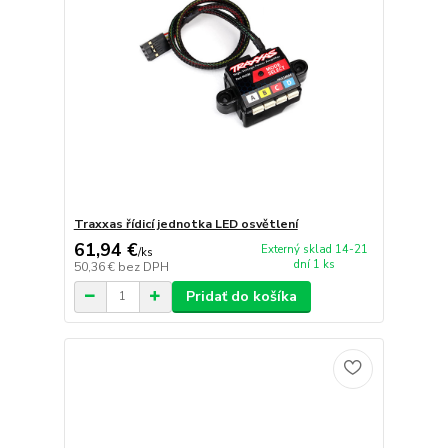
Traxxas řídicí jednotka LED osvětlení
61,94 €
Externý sklad 14-21
/
ks
dní 1 ks
50,36 €
bez DPH
Pridať do košíka