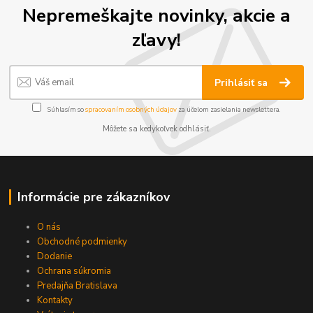
Nepremeškajte novinky, akcie a
zľavy!
Prihlásiť sa
Súhlasím so
spracovaním osobných údajov
za účelom zasielania newslettera.
Môžete sa kedykoľvek odhlásiť.
Informácie pre zákazníkov
O nás
Obchodné podmienky
Dodanie
Ochrana súkromia
Predajňa Bratislava
Kontakty