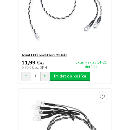
Axial LED osvětlení 2x bílá
11,99 €
Externý sklad 14-21
/
ks
dní 1 ks
9,75 €
bez DPH
Pridať do košíka