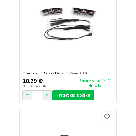
Traxxas LED osvětlení: E-Revo 1:16
10,29 €
Externý sklad 14-21
/
ks
dní 1 ks
8,37 €
bez DPH
Pridať do košíka