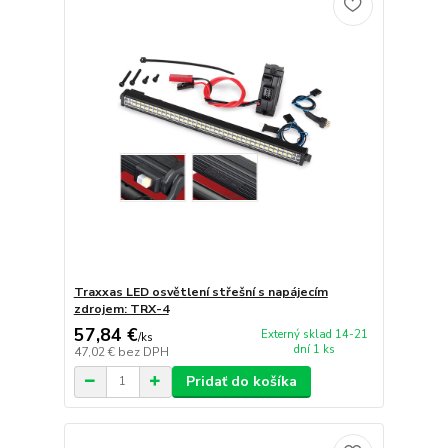
Traxxas LED osvětlení střešní s napájecím
zdrojem: TRX-4
57,84 €
Externý sklad 14-21
/
ks
dní 1 ks
47,02 €
bez DPH
Pridať do košíka