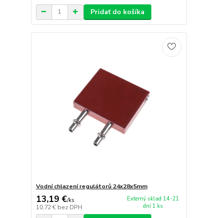
Pridať do košíka
Vodní chlazení regulátorů 24x28x5mm
13,19 €
Externý sklad 14-21
/
ks
dní 1 ks
10,72 €
bez DPH