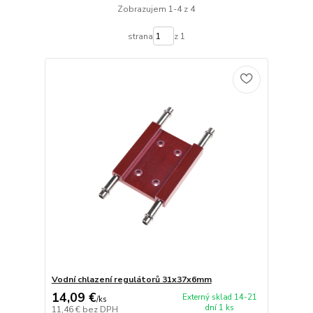
Zobrazujem 1-4 z 4
strana
z 1
Vodní chlazení regulátorů 31x37x6mm
14,09 €
Externý sklad 14-21
/
ks
dní 1 ks
11,46 €
bez DPH