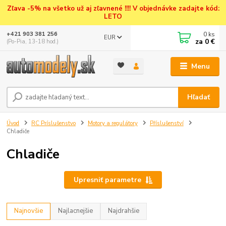
Zľava -5% na všetko už aj zľavnené !!!! V objednávke zadajte kód:
LETO
0
ks
+421 903 381 256
EUR
za
0 €
(Po-Pia, 13-18 hod.)
Menu
Hľadať
Úvod
RC Príslušenstvo
Motory a regulátory
Příslušenství
Chladiče
Chladiče
Upresniť parametre
Najnovšie
Najlacnejšie
Najdrahšie