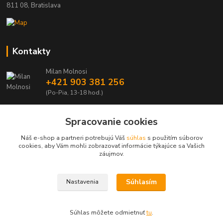
811 08, Bratislava
Kontakty
Milan Molnosi
+421 903 381 256
(Po-Pia, 13-18 hod.)
automodely@automodely.sk
Spracovanie cookies
Náš e-shop a partneri potrebujú Váš
súhlas
s použitím súborov
cookies, aby Vám mohli zobrazovať informácie týkajúce sa Vašich
záujmov.
Upravit sběr cookies.
Súhlasím
Nastavenia
Copyright © Automodely.sk | Optimalizace a marketing -
Opteo.cz
Súhlas môžete odmietnuť
tu
.