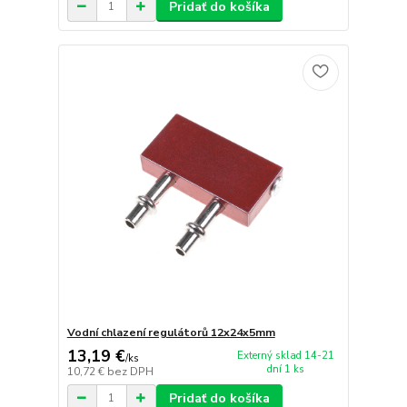
Pridať do košíka
Vodní chlazení regulátorů 12x24x5mm
13,19 €
Externý sklad 14-21
/
ks
dní 1 ks
10,72 €
bez DPH
Pridať do košíka