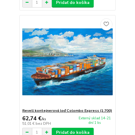
Pridať do košíka
Revell kontejnerová loď Colombo Express (1:700)
62,74 €
Externý sklad 14-21
/
ks
dní 1 ks
51,01 €
bez DPH
Pridať do košíka