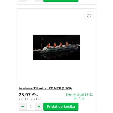
Academy Titanic s LED MCP (1:700)
25,97 €
Externý sklad 14-21
/
ks
dní 1 ks
21,11 €
bez DPH
Pridať do košíka