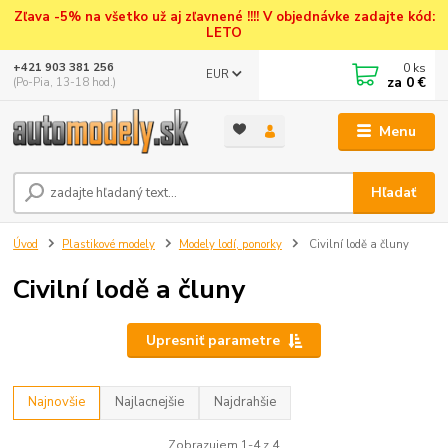
Zľava -5% na všetko už aj zľavnené !!!! V objednávke zadajte kód:
LETO
0
ks
+421 903 381 256
EUR
za
0 €
(Po-Pia, 13-18 hod.)
Menu
Hľadať
Úvod
Plastikové modely
Modely lodí, ponorky
Civilní lodě a čluny
Civilní lodě a čluny
Upresniť parametre
Najnovšie
Najlacnejšie
Najdrahšie
Zobrazujem 1-4 z 4