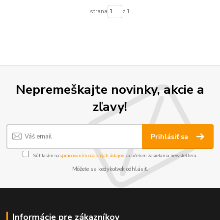
strana
z 1
Nepremeškajte novinky, akcie a
zľavy!
Prihlásiť sa
Súhlasím so
spracovaním osobných údajov
za účelom zasielania newslettera.
Môžete sa kedykoľvek odhlásiť.
Informácie pre zákazníkov