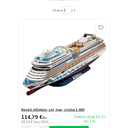
strana
z 1
Revell AIDAblu, sol, mar, stella 1:400
114,79 €
Externý sklad 14-21
/
ks
dní 1 ks
93,33 €
bez DPH