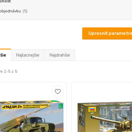
pnosť
objednávku
(5)
Upresniť parametr
šie
Najlacnejšie
Najdrahšie
m 1-5 z 5