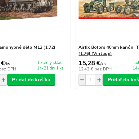
 samohybné dělo M12 (1:72)
Airfix Bofors 40mm kanón, 
(1:76) (Vintage)
 €
15,28 €
Externý sklad
Ex
/
ks
/
ks
14-21 dní 1 ks
14-
bez DPH
12,42 €
bez DPH
Pridať do košíka
Pridať do koš