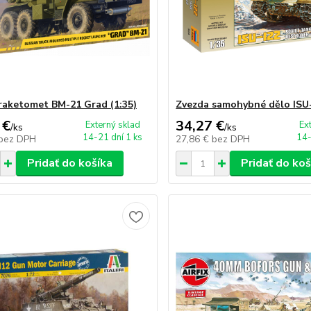
raketomet BM-21 Grad (1:35)
Zvezda samohybné dělo ISU-
 €
34,27 €
Externý sklad
Ex
/
ks
/
ks
14-21 dní 1 ks
14-
bez DPH
27,86 €
bez DPH
Pridať do košíka
Pridať do koš