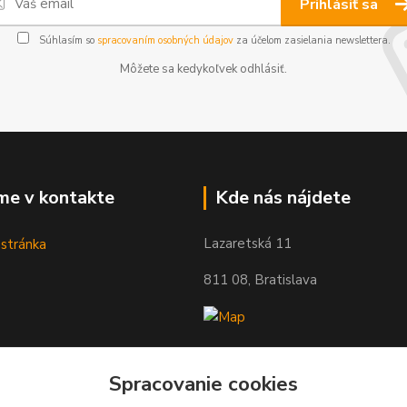
Prihlásiť sa
Súhlasím so
spracovaním osobných údajov
za účelom zasielania newslettera.
Môžete sa kedykoľvek odhlásiť.
me v kontakte
Kde nás nájdete
Lazaretská 11
811 08, Bratislava
Spracovanie cookies