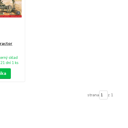
Tractor
terný sklad
21 dní 1 ks
íka
strana
z 1