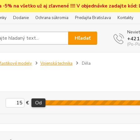
a -5% na všetko už aj zľavnené !!!! V objednávke zadajte kód:
nky
Dodanie
Ochrana súkromia
Predajňa Bratislava
Kontakty
Neviet
Hľadať
+421
(Po-Pi
lastikové modely
Vojenská technika
Děla
€
Od