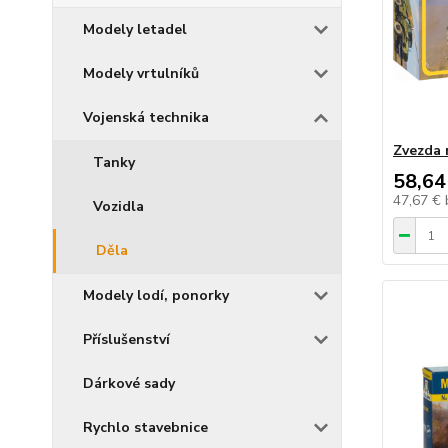
Modely letadel
Modely vrtulníků
Vojenská technika
Zvezda 
Tanky
58,64
47,67 €
Vozidla
Děla
Modely lodí, ponorky
Příslušenství
Dárkové sady
Rychlo stavebnice