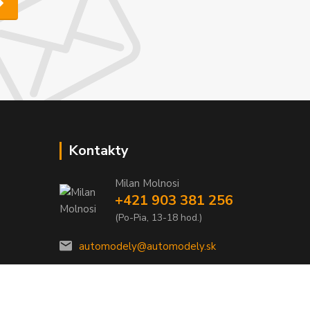
Kontakty
Milan Molnosi
+421 903 381 256
(Po-Pia, 13-18 hod.)
automodely@automodely.sk