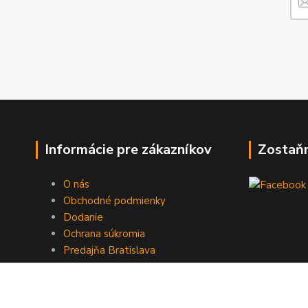
Informácie pre zákazníkov
Zostaň
O nás
Obchodné podmienky
Dodanie
Ochrana súkromia
Predajňa Bratislava
Kontakty
Vrátenie tovaru