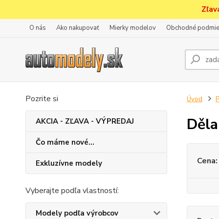
Zľav
O nás
Ako nakupovať
Mierky modelov
Obchodné podmie
Pozrite si
Úvod
P
Děla
AKCIA - ZĽAVA - VÝPREDAJ
Čo máme nové...
Cena:
Exkluzívne modely
Vyberajte podľa vlastností:
Modely podľa výrobcov