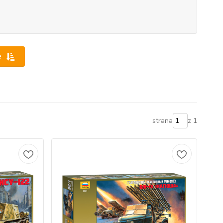
e
strana
z 1