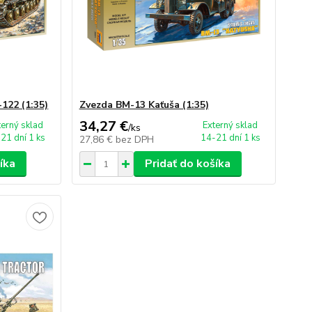
122 (1:35)
Zvezda BM-13 Kaťuša (1:35)
34,27 €
terný sklad
Externý sklad
/
ks
21 dní 1 ks
14-21 dní 1 ks
27,86 €
bez DPH
íka
Pridať do košíka