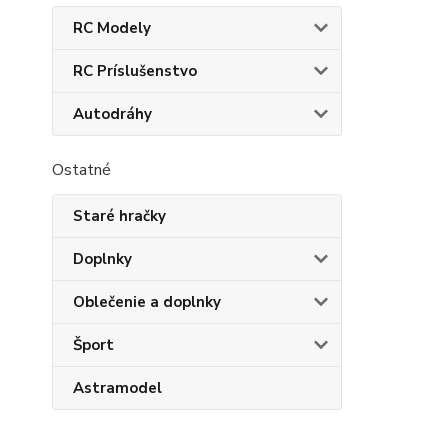
RC Modely
RC Príslušenstvo
Autodráhy
Ostatné
Staré hračky
Doplnky
Oblečenie a doplnky
Šport
Astramodel