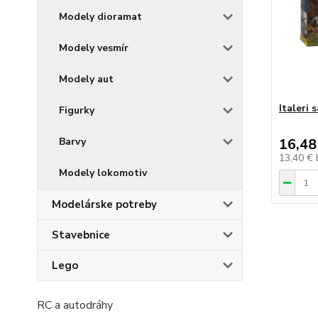
Modely dioramat
Modely vesmír
Modely aut
Italeri
Figurky
Barvy
16,48
13,40 €
Modely lokomotiv
Modelárske potreby
Stavebnice
Lego
RC a autodráhy