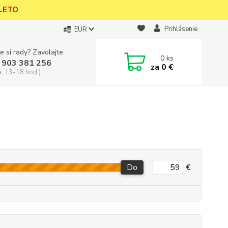
 LETO
Prihlásenie
EUR
e si rady? Zavolajte.
0
ks
 903 381 256
za
0 €
a, 13-18 hod.)
Do
€