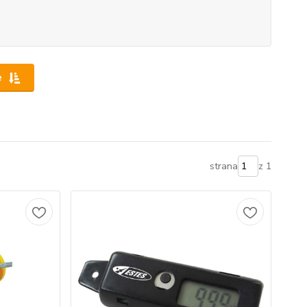
e
strana
z 1