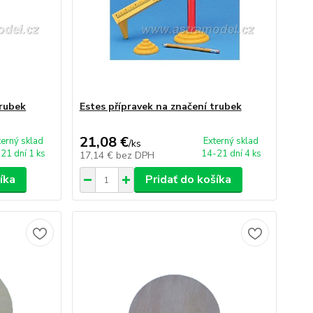
trubek
Estes přípravek na značení trubek
21,08 €
terný sklad
Externý sklad
/
ks
21 dní 1 ks
14-21 dní 4 ks
17,14 €
bez DPH
íka
Pridať do košíka