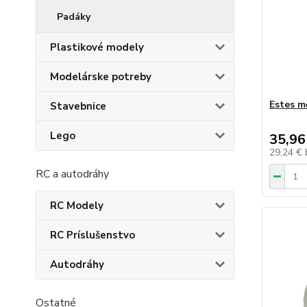
Padáky
Plastikové modely
Modelárske potreby
Estes m
Stavebnice
Lego
35,96
29,24 €
RC a autodráhy
RC Modely
RC Príslušenstvo
Autodráhy
Ostatné