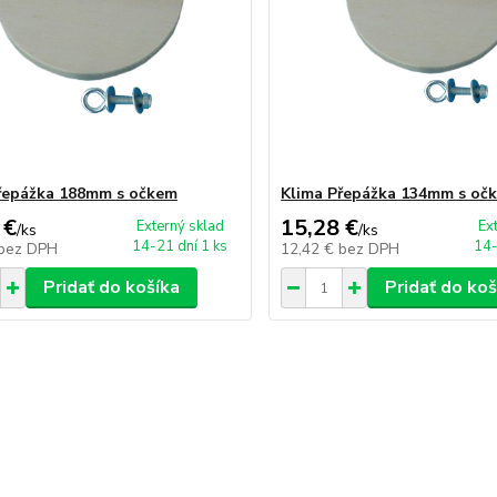
řepážka 188mm s očkem
Klima Přepážka 134mm s oč
 €
15,28 €
Externý sklad
Ex
/
ks
/
ks
14-21 dní 1 ks
14-
bez DPH
12,42 €
bez DPH
Pridať do košíka
Pridať do koš