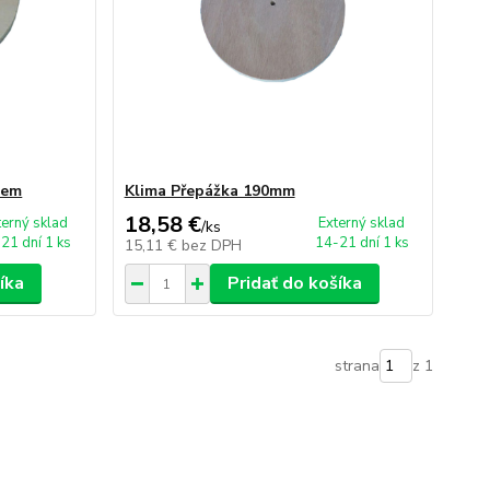
kem
Klima Přepážka 190mm
18,58 €
terný sklad
Externý sklad
/
ks
21 dní 1 ks
14-21 dní 1 ks
15,11 €
bez DPH
íka
Pridať do košíka
strana
z 1