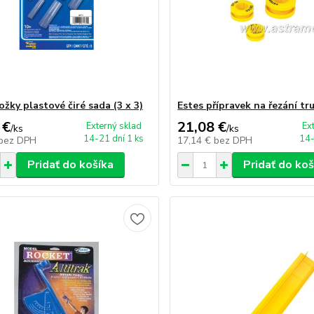
ožky plastové čiré sada (3 x 3)
Estes přípravek na řezání tr
 €
21,08 €
Externý sklad
Ex
/
ks
/
ks
14-21 dní 1 ks
14-
bez DPH
17,14 €
bez DPH
Pridať do košíka
Pridať do koš