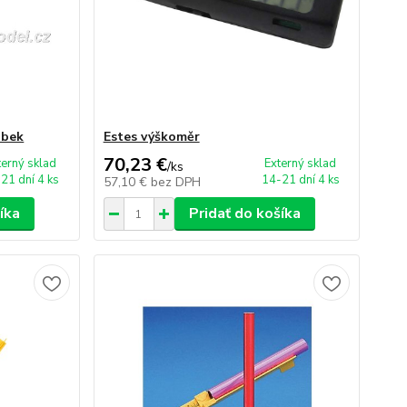
ubek
Estes výškoměr
70,23 €
terný sklad
Externý sklad
/
ks
21 dní 4 ks
14-21 dní 4 ks
57,10 €
bez DPH
íka
Pridať do košíka