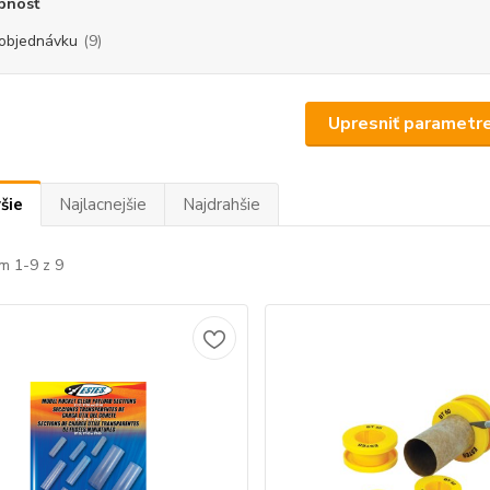
pnosť
objednávku
(9)
Upresniť parametr
šie
Najlacnejšie
Najdrahšie
m 1-9 z 9