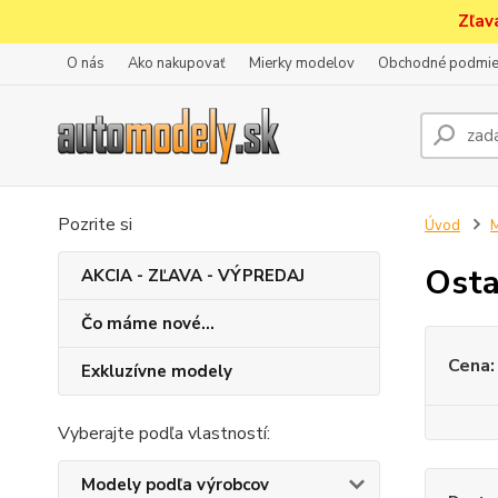
Zľav
O nás
Ako nakupovať
Mierky modelov
Obchodné podmie
Pozrite si
Úvod
M
Osta
AKCIA - ZĽAVA - VÝPREDAJ
Čo máme nové...
Cena:
Exkluzívne modely
Vyberajte podľa vlastností:
Modely podľa výrobcov