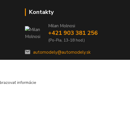
Kontakty
Milan Molnosi
+421 903 381 256
(Po-Pia, 13-18 hod.)
automodely@automodely.sk
brazovať informácie