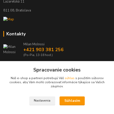
Lazaretská 11
811 08, Bratislava
Kontakty
Milan Molnosi
+421 903 381 256
(Po-Pia, 13-18 hod.)
automodely@automodely.sk
Spracovanie cookies
Náš e-shop a partneri potrebujú Váš
súhlas
s použitím súborov
cookies, aby Vám mohli zobrazovať informácie týkajúce sa Vašich
záujmov.
Upravit sběr cookies.
Súhlasím
Nastavenia