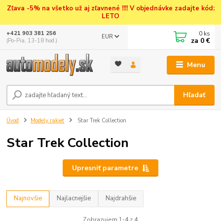
Zľava -5% na všetko už aj zľavnené !!!! V objednávke zadajte kód:
LETO
0
ks
+421 903 381 256
EUR
za
0 €
(Po-Pia, 13-18 hod.)
Menu
Hľadať
Úvod
Modely rakiet
Star Trek Collection
Star Trek Collection
Upresniť parametre
Najnovšie
Najlacnejšie
Najdrahšie
Zobrazujem 1-4 z 4