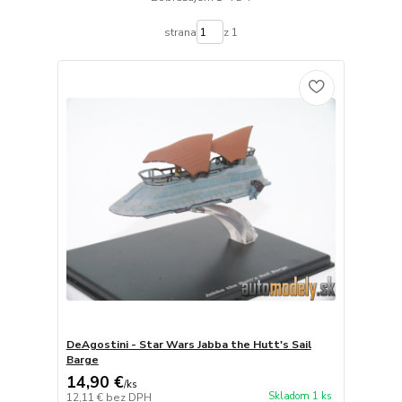
strana
z 1
DeAgostini - Star Wars Jabba the Hutt's Sail
Barge
14,90 €
/
ks
Skladom 1 ks
12,11 €
bez DPH