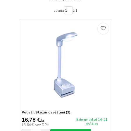
strana
z 1
Polistil Stožár osvětlení (3)
16,78 €
Externý sklad 14-21
/
ks
dní 4 ks
13,64 €
bez DPH