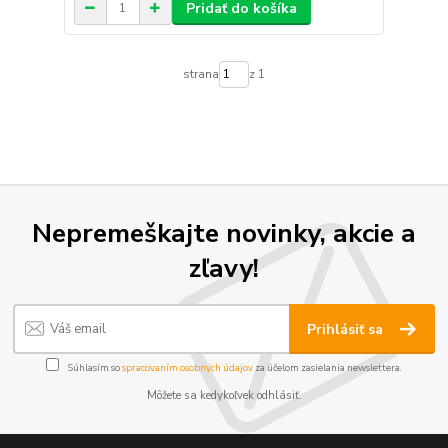
Pridať do košíka
strana
z 1
Nepremeškajte novinky, akcie a
zľavy!
Prihlásiť sa
Súhlasím so
spracovaním osobných údajov
za účelom zasielania newslettera.
Môžete sa kedykoľvek odhlásiť.