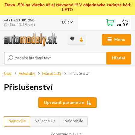
Zľava -5% na všetko už aj zľavnené !!!! V objednávke zadajte kód:
LETO
0
ks
+421 903 381 256
EUR
za
0 €
(Po-Pia, 13-18 hod.)
Menu
Hľadať
Úvod
Autodráhy
Polistil 1:32
Příslušenství
Příslušenství
Upresniť parametre
Najnovšie
Najlacnejšie
Najdrahšie
Zobrazujem 1-1 z 1