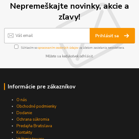
Nepremeškajte novinky, akcie a
zľavy!
Prihlásiť sa
Súhlasím so
spracovaním osobných údajov
za účelom zasielania newslettera.
Môžete sa kedykoľvek odhlásiť.
Informácie pre zákazníkov
O nás
Obchodné podmienky
Dodanie
Ochrana súkromia
Predajňa Bratislava
Kontakty
Vrátenie tovaru