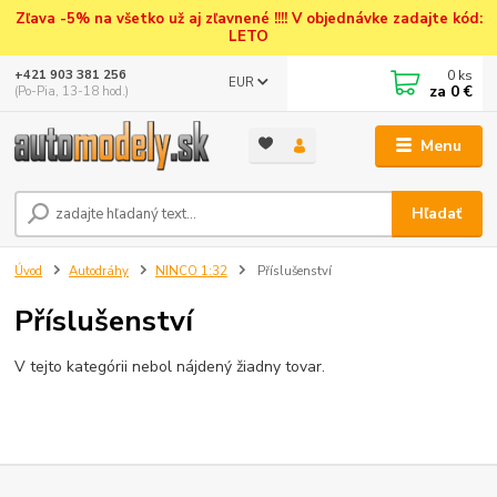
Zľava -5% na všetko už aj zľavnené !!!! V objednávke zadajte kód:
LETO
0
ks
+421 903 381 256
EUR
za
0 €
(Po-Pia, 13-18 hod.)
Menu
Hľadať
Úvod
Autodráhy
NINCO 1:32
Příslušenství
Příslušenství
V tejto kategórii nebol nájdený žiadny tovar.