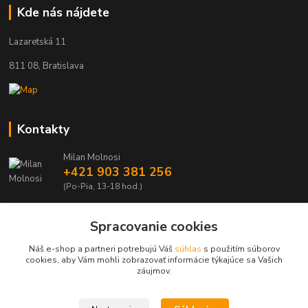
Kde nás nájdete
Lazaretská 11
811 08, Bratislava
Kontakty
Milan Molnosi
+421 903 381 256
(Po-Pia, 13-18 hod.)
automodely@automodely.sk
Spracovanie cookies
Náš e-shop a partneri potrebujú Váš
súhlas
s použitím súborov
cookies, aby Vám mohli zobrazovať informácie týkajúce sa Vašich
záujmov.