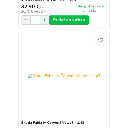
32,90 €
Externý sklad 7-14
/
ks
dní 93 ks
26,75 €
bez DPH
Pridať do košíka
Škoda Fabia IV Červená Velvet - 1:43