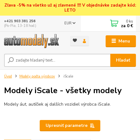
Zľava -5% na všetko už aj zľavnené !!!! V objednávke zadajte kód:
LETO
0
ks
+421 903 381 256
EUR
za
0 €
(Po-Pia, 13-18 hod.)
Menu
Hľadať
Úvod
Modely podľa výrobcov
iScale
Modely iScale - všetky modely
Modely áut, autíčiek aj dalších vozidiel výrobca iScale.
Upresniť parametre