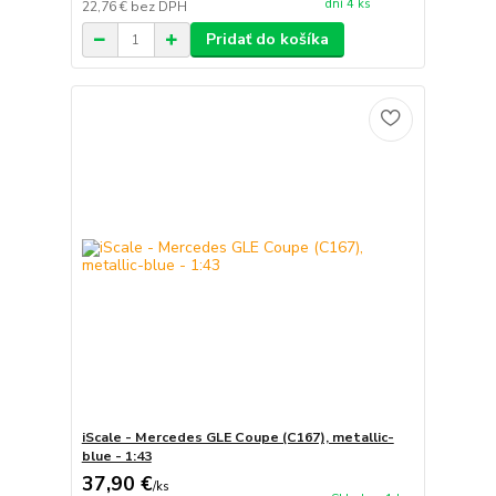
dní 4 ks
22,76 €
bez DPH
Pridať do košíka
iScale - Mercedes GLE Coupe (C167), metallic-
blue - 1:43
37,90 €
/
ks