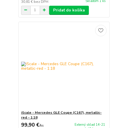
Skladom 1 ks
30,81 €
bez DPH
Pridať do košíka
iScale - Mercedes GLE Coupe (C167), metallic-
red - 1:18
99,90 €
Externý sklad 14-21
/
ks