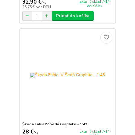
32,90 €
Externý sklad 7-14
/
ks
dní 96 ks
26,75 €
bez DPH
Pridať do košíka
Škoda Fabia IV Šedá Graphite - 1:43
28 €
Externý sklad 7-14
/
ks