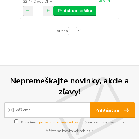
Do 3 dní 1
32,44 €
bez DPH
Pridať do košíka
strana
z 1
Nepremeškajte novinky, akcie a
zľavy!
Prihlásiť sa
Súhlasím so
spracovaním osobných údajov
za účelom zasielania newslettera.
Môžete sa kedykoľvek odhlásiť.