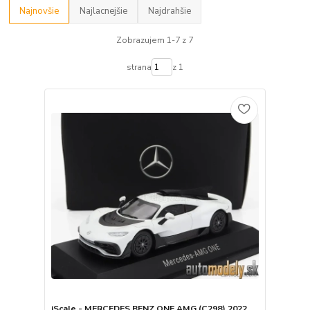
Najnovšie
Najlacnejšie
Najdrahšie
Zobrazujem 1-7 z 7
strana
z 1
iScale - MERCEDES BENZ ONE AMG (C298) 2022