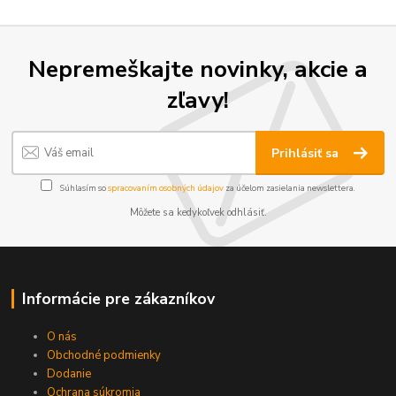
Nepremeškajte novinky, akcie a
zľavy!
Prihlásiť sa
Súhlasím so
spracovaním osobných údajov
za účelom zasielania newslettera.
Môžete sa kedykoľvek odhlásiť.
Informácie pre zákazníkov
O nás
Obchodné podmienky
Dodanie
Ochrana súkromia