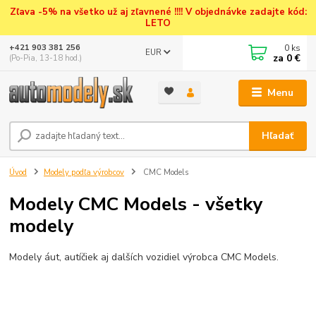
Zľava -5% na všetko už aj zľavnené !!!! V objednávke zadajte kód:
LETO
0
ks
+421 903 381 256
EUR
za
0 €
(Po-Pia, 13-18 hod.)
Menu
Hľadať
Úvod
Modely podľa výrobcov
CMC Models
Modely CMC Models - všetky
modely
Modely áut, autíčiek aj dalších vozidiel výrobca CMC Models.