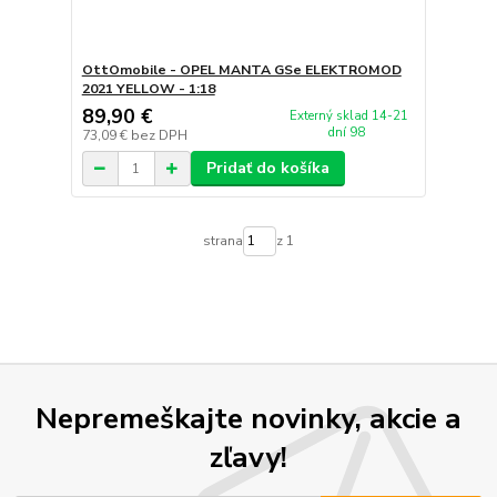
OttOmobile - OPEL MANTA GSe ELEKTROMOD
2021 YELLOW - 1:18
89,90 €
Externý sklad 14-21
dní 98
73,09 €
bez DPH
Pridať do košíka
strana
z 1
Nepremeškajte novinky, akcie a
zľavy!