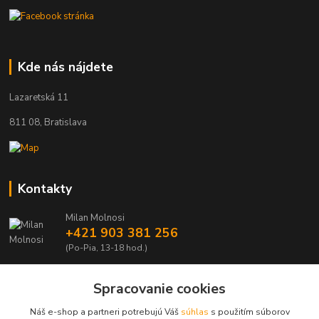
Kde nás nájdete
Lazaretská 11
811 08, Bratislava
Kontakty
Milan Molnosi
+421 903 381 256
(Po-Pia, 13-18 hod.)
automodely@automodely.sk
Spracovanie cookies
Náš e-shop a partneri potrebujú Váš
súhlas
s použitím súborov