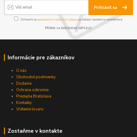
Prihlásiť sa
Súhlasím so
spracovaním osobných údajov
za účelom zasielania newslettera.
Môžete sa kedykoľvek odhlásiť.
Informácie pre zákazníkov
O nás
Obchodné podmienky
Dodanie
Ochrana súkromia
Predajňa Bratislava
Kontakty
Vrátenie tovaru
Zostaňme v kontakte