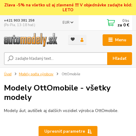
Zľava -5% na všetko už aj zľavnené !!!! V objednávke zadajte kód:
LETO
0
ks
+421 903 381 256
EUR
za
0 €
(Po-Pia, 13-18 hod.)
Menu
Hľadať
Úvod
Modely podľa výrobcov
OttOmobile
Modely OttOmobile - všetky
modely
Modely áut, autíčiek aj dalších vozidiel výrobca OttOmobile.
Upresniť parametre